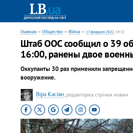
Главная
—
Общество
—
Війна
—
17 февраля 2022
, 19:32
Штаб ООС сообщил о 39 об
16:00, ранены двое военн
Оккупанты 30 раз применили запрещен
вооружение.
Віра Касіян
, редакторка стрічки новин