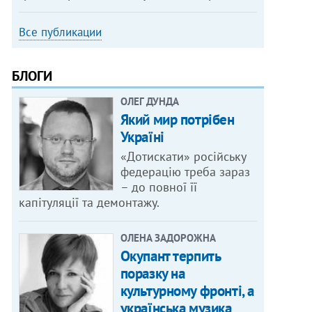
Все публикации
БЛОГИ
ОЛЕГ ДУНДА
Який мир потрібен
Україні
«Дотискати» російську
федерацію треба зараз
– до повної її
капітуляції та демонтажу.
ОЛЕНА ЗАДОРОЖНА
Окупант терпить
поразку на
культурному фронті, а
українська музика