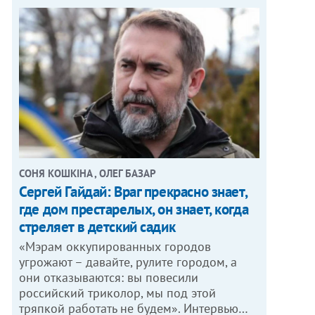
СОНЯ КОШКІНА , ОЛЕГ БАЗАР
Сергей Гайдай: Враг прекрасно знает,
где дом престарелых, он знает, когда
стреляет в детский садик
«Мэрам оккупированных городов
угрожают – давайте, рулите городом, а
они отказываются: вы повесили
российский триколор, мы под этой
тряпкой работать не будем». Интервью…