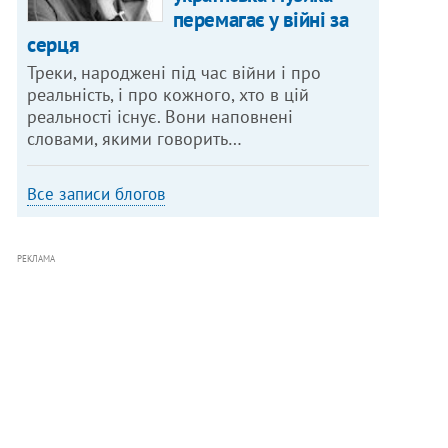
перемагає у війні за
серця
Треки, народжені під час війни і про
реальність, і про кожного, хто в цій
реальності існує. Вони наповнені
словами, якими говорить…
Все записи блогов
РЕКЛАМА