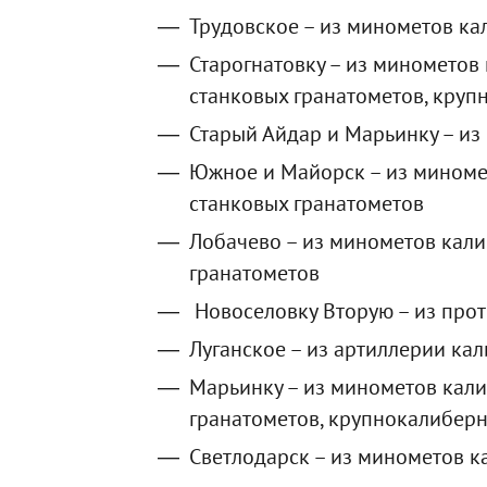
Трудовское – из минометов ка
Старогнатовку – из минометов 
станковых гранатометов, круп
Старый Айдар и Марьинку – из
Южное и Майорск – из миноме
станковых гранатометов
Лобачево – из минометов кали
гранатометов
Новоселовку Вторую – из про
Луганское – из артиллерии ка
Марьинку – из минометов кали
гранатометов, крупнокалиберн
Светлодарск – из минометов 