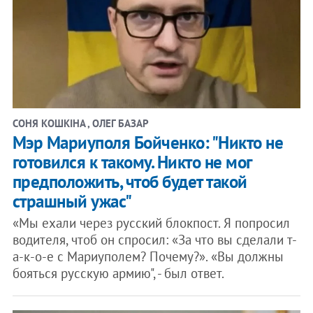
СОНЯ КОШКІНА , ОЛЕГ БАЗАР
Мэр Мариуполя Бойченко: "Никто не
готовился к такому. Никто не мог
предположить, чтоб будет такой
страшный ужас"
«Мы ехали через русский блокпост. Я попросил
водителя, чтоб он спросил: «За что вы сделали т-
а-к-о-е с Мариуполем? Почему?». «Вы должны
бояться русскую армию", - был ответ.