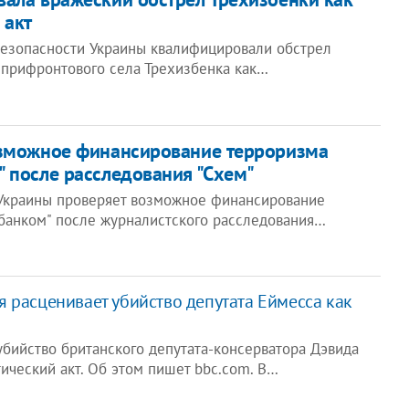
 акт
езопасности Украины квалифицировали обстрел
 прифронтового села Трехизбенка как…
озможное финансирование терроризма
 после расследования "Схем"
Украины проверяет возможное финансирование
банком" после журналистского расследования…
 расценивает убийство депутата Еймесса как
убийство британского депутата-консерватора Дэвида
ический акт. Об этом пишет bbc.com. В…