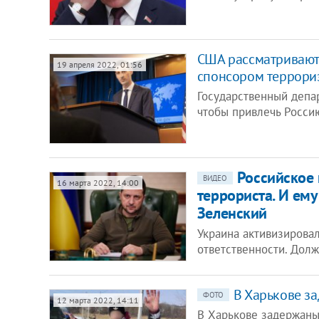
США рассматривают 
19 апреля 2022, 01:56
спонсором террори
Государственный депа
чтобы привлечь Росси
Российское 
ВИДЕО
16 марта 2022, 14:00
террориста. И ему
Зеленский
Украина активизировал
ответственности. Дол
В Харькове з
ФОТО
12 марта 2022, 14:11
В Харькове задержаны