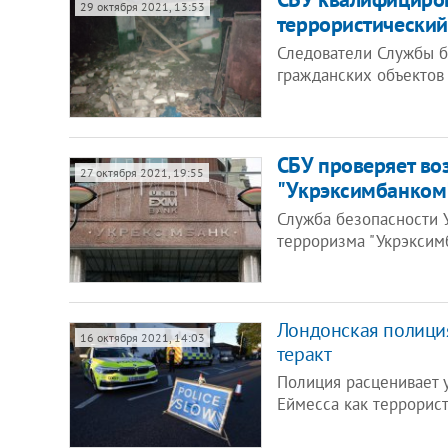
29 октября 2021, 13:53
террористический
Следователи Службы б
гражданских объектов
​СБУ проверяет в
27 октября 2021, 19:55
"Укрэксимбанком"
Служба безопасности 
терроризма "Укрэксим
Лондонская полиция
16 октября 2021, 14:03
теракт
Полиция расценивает 
Еймесса как террорист