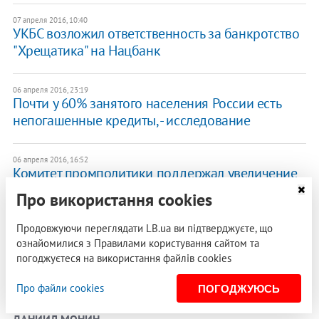
07 апреля 2016, 10:40
УКБС возложил ответственность за банкротство
"Хрещатика" на Нацбанк
06 апреля 2016, 23:19
Почти у 60% занятого населения России есть
непогашенные кредиты, - исследование
06 апреля 2016, 16:52
Комитет промполитики поддержал увеличение
пошлины на экспорт лома
Про використання cookies
Продовжуючи переглядати LB.ua ви підтверджуєте, що
06 апреля 2016, 15:21
Британский финансист посоветовал Украине
ознайомилися з Правилами користування сайтом та
заняться реформой образования и банковской
погоджуєтеся на використання файлів cookies
системы
Про файли cookies
ПОГОДЖУЮСЬ
ДАНИИЛ МОНИН