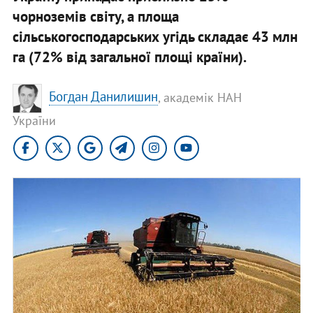
чорноземів світу, а площа
сільськогосподарських угідь складає 43 млн
га (72% від загальної площі країни).
Богдан Данилишин
, академік НАН
України