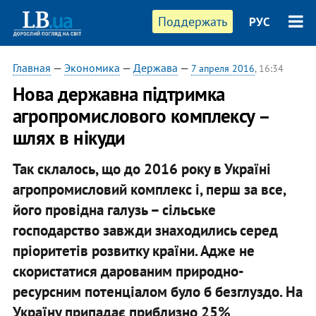
Поддержать
РУС
Главная
—
Экономика
—
Держава
—
7 апреля 2016
, 16:34
Нова державна підтримка
агропромислового комплексу –
шлях в нікуди
Так склалось, що до 2016 року в Україні
агропромисловий комплекс і, перш за все,
його провідна галузь – сільське
господарство завжди знаходились серед
пріоритетів розвитку країни. Адже не
скористатися дарованим природно-
ресурсним потенціалом було б безглуздо. На
Україну припадає приблизно 25%