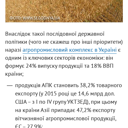
ФОТО: WWW.SEGODNYA.UA
Внаслідок такої послідовної державної
політики (чого не скажеш про інші пріоритети)
наразі
агропромисловий комплекс в Україні
є
одним із ключових секторів економіки: він
формує 24% випуску продукції та 18% ВВП
країни;
продукція АПК становить 38,2% товарного
експорту (у 2015 році це 14,6 млрд дол.
США – з І по ІV групу УКТЗЕД), при цьому
на країни Азії припадає 47,2% експорту
вітчизняної агропромислової продукції,
ЄС – 27,9%;