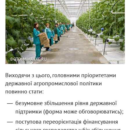
ФОТО: MIHAVXC.RU
Виходячи з цього, головними пріоритетами
державної агропромислової політики
повинно стати:
безумовне збільшення рівня державної
підтримки (форма може обговорюватись);
поступова переорієнтація фінансування
сільського господарства у бік збільшення