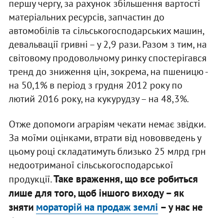
першу чергу, за рахунок збільшення вартості
матеріальних ресурсів, запчастин до
автомобілів та сільськогосподарських машин,
девальвації гривні – у 2,9 рази. Разом з тим, на
світовому продовольчому ринку спостерігався
тренд до зниження цін, зокрема, на пшеницю -
на 50,1% в період з грудня 2012 року по
лютий 2016 року, на кукурудзу – на 48,3%.
Отже допомоги аграріям чекати немає звідки.
За моїми оцінками, втрати від нововведень у
цьому році складатимуть близько 25 млрд грн
недоотриманої сільськогосподарської
Таке враження, що все робиться
продукції.
лише для того, щоб іншого виходу – як
зняти
мораторій на продаж землі
– у нас не