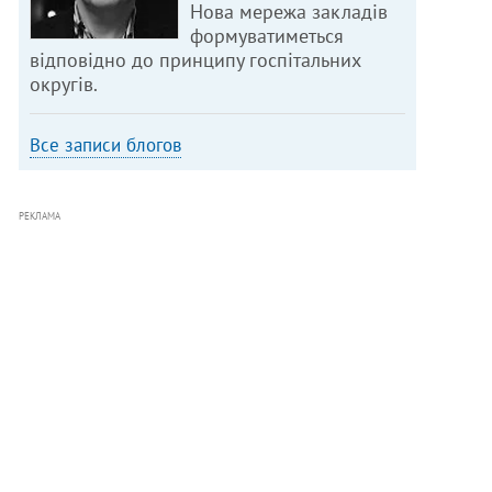
Нова мережа закладів
формуватиметься
відповідно до принципу госпітальних
округів.
Все записи блогов
РЕКЛАМА