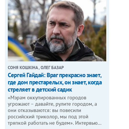
СОНЯ КОШКІНА , ОЛЕГ БАЗАР
Сергей Гайдай: Враг прекрасно знает,
где дом престарелых, он знает, когда
стреляет в детский садик
«Мэрам оккупированных городов
угрожают – давайте, рулите городом, а
они отказываются: вы повесили
российский триколор, мы под этой
тряпкой работать не будем». Интервью…