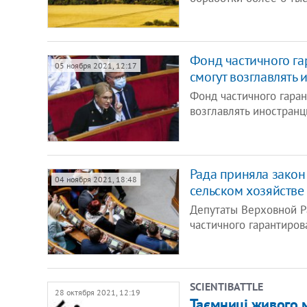
Фонд частичного га
05 ноября 2021, 12:17
смогут возглавлять 
Фонд частичного гаран
возглавлять иностран
​Рада приняла зако
04 ноября 2021, 18:48
сельском хозяйстве
Депутаты Верховной Р
частичного гарантиров
SCIENTIBATTLE
28 октября 2021, 12:19
Таємниці живого м