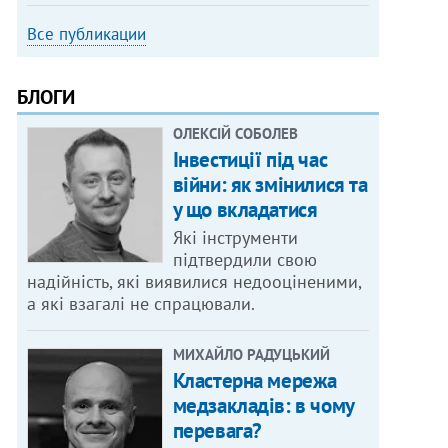
Все публикации
БЛОГИ
ОЛЕКСІЙ СОБОЛЕВ
Інвестиції під час
війни: як змінилися та
у що вкладатися
Які інструменти
підтвердили свою
надійність, які виявилися недооціненими,
а які взагалі не спрацювали.
МИХАЙЛО РАДУЦЬКИЙ
Кластерна мережа
медзакладів: в чому
перевага?