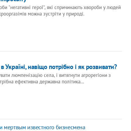
оби "негативні герої", які спричинають хвороби у людей
крооргазімів можна зустріти у природі.
 Україні, навіщо потрібно і як розвивати?
ати люмпенізацію села, і витягнути агрорегіони з
отрібна ефективна державна політика…
и мертвым известного бизнесмена