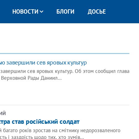
НОВОСТИ
БЛОГИ
ДОСЬЕ
ью завершили сев яровых культур
 завершили сев яровых культур. Об этом сообщил глава
а Верховной Рады Даниил…
ИЙ
ра став російський солдат
й багато років зростав на смітнику недорозваленого
ть і заздрість щодо тих, хто зумів…