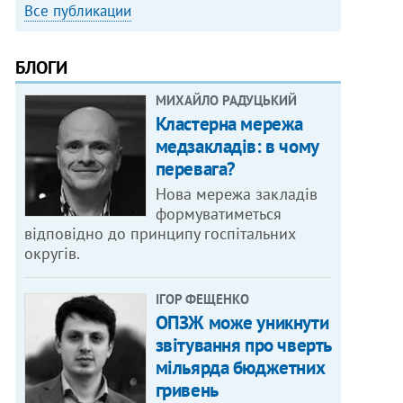
Все публикации
БЛОГИ
МИХАЙЛО РАДУЦЬКИЙ
Кластерна мережа
медзакладів: в чому
перевага?
Нова мережа закладів
формуватиметься
відповідно до принципу госпітальних
округів.
ІГОР ФЕЩЕНКО
ОПЗЖ може уникнути
звітування про чверть
мільярда бюджетних
гривень