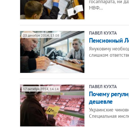
госаппарата, ни д
МВФ…
ПАВЕЛ КУХТА
23 декабря 2014, 13:08
Пенсионный Л
Януковичу необход
слишком ответств
ПАВЕЛ КУХТА
17 октября 2014, 14:14
Почему регули
дешевле
Украинские чиновн
Специальная инсп