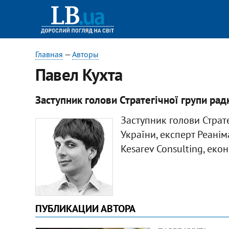
Главная
—
Авторы
Павел Кухта
Заступник голови Стратегічної групи радн
Заступник голови Страте
України, експерт Реані
Kesarev Consulting, еко
ПУБЛИКАЦИИ АВТОРА