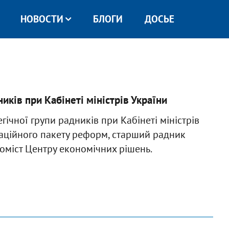
НОВОСТИ
БЛОГИ
ДОСЬЕ
иків при Кабінеті міністрів України
гічної групи радників при Кабінеті міністрів
маційного пакету реформ, старший радник
номіст Центру економічних рішень.