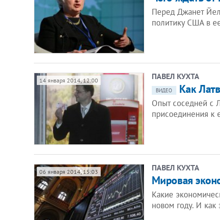
Перед Джанет Йел
политику США в ее
ПАВЕЛ КУХТА
14 января 2014, 12:00
Как Латв
ВИДЕО
Опыт соседней с Л
присоединения к е
ПАВЕЛ КУХТА
06 января 2014, 15:03
Мировая экон
Какие экономичес
новом году. И как 