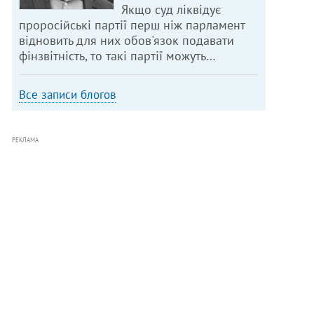
Якщо суд ліквідує
проросійські партії перш ніж парламент
відновить для них обов'язок подавати
фінзвітність, то такі партії можуть…
Все записи блогов
РЕКЛАМА