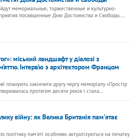
ойдут мемориальные, торжественные и культурно-
приятия посвященные Дню Достоинства и Свободы.…
ог»: міський ландшафт у діалозі з
м’яттю. Інтерв’ю з архітектором Францом
ові планують закінчити другу чергу меморіалу «Простір
творювалась протягом десяти років і стала…
лику війну: як Велика Британія пам'ятає
о політику пам'яті особливо актуалізуються на початку