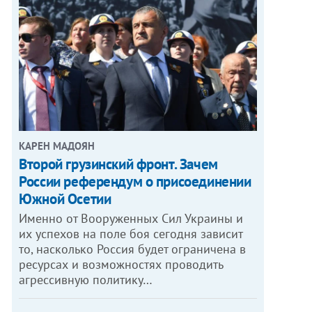
КАРЕН МАДОЯН
Второй грузинский фронт. Зачем
России референдум о присоединении
Южной Осетии
Именно от Вооруженных Сил Украины и
их успехов на поле боя сегодня зависит
то, насколько Россия будет ограничена в
ресурсах и возможностях проводить
агрессивную политику…