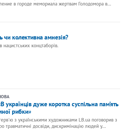
ление в городе мемориала жертвам Голодомора в…
ь чи колективна амнезія?
в нацистських концтаборів.
НОВА
«В українців дуже коротка суспільна пам’ять
мної рибки»
терв'ю з українськими художниками LB.ua поговорив з
о травматичні досвіди, дискримінацію людей у…