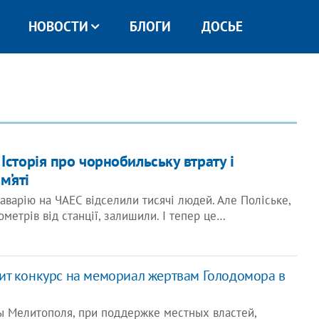
НОВОСТИ
БЛОГИ
ДОСЬЕ
 Історія про чорнобильську втрату і
м’яті
 аварію на ЧАЕС відселили тисячі людей. Але Поліське,
ометрів від станції, залишили. І тепер це…
ит конкурс на мемориал жертвам Голодомора в
 Мелитополя, при поддержке местных властей,