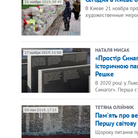
21 ноября 2019, 08:49
В Киеве 21 ноября пр
художественные меро
НАТАЛЯ МИСАК
17 ноября 2019, 11:00
«Простір Синаг
історичною па
Решке
В 2020 році у Льв
Синагог». Перша с
ТЕТЯНА ОЛІЙНИК
08 мая 2019, 17:15
Пам'ять про ве
Першу світову
Щороку питання пр