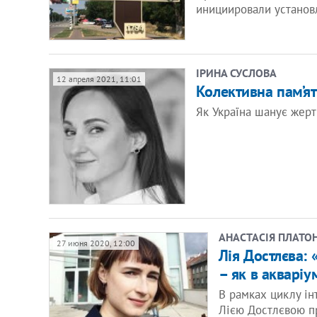
инициировали установ
ІРИНА СУСЛОВА
12 апреля 2021, 11:01
Колективна пам’ят
Як Україна шанує жерт
АНАСТАСІЯ ПЛАТО
27 июня 2020, 12:00
Лія Достлєва: 
– як в акваріу
В рамках циклу ін
Лією Достлєвою пр