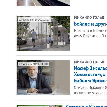
МИХАЙЛО ГОЛЬД
14 февраля 2020, 11:17
Бейлис и друг
Недавно в Киеве п
делу Бейлиса. LB.
МИХАЙЛО ГОЛЬД
24 ноября 2019, 10:00
Иосиф Зисельс
Холокостом, а
Бабьим Яром»
О музее Бабьего Я
из них не удалось
Сегодня в Киеве 