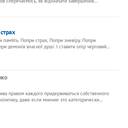
нов сперечаємось, як відзначати завершення…
 страх
и пам’ять. Попри страх, Попри зневіру. Попри
при демонів власної душі. І ставити опір черговий…
НКО
ива правом каждого придерживаться собственного
политику, даже если мнение это категорически…