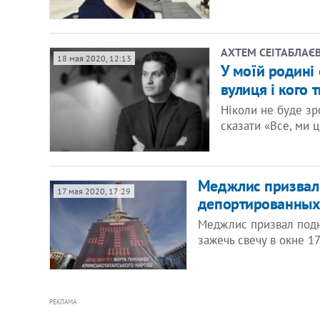
АХТЕМ СЕІТАБЛАЄ
18 мая 2020, 12:13
У моїй родині 
вулиця і кого 
Ніколи не буде зр
сказати «Все, ми 
Меджлис призвал 
17 мая 2020, 17:29
депортированных
Меджлис призвал подн
зажечь свечу в окне 1
РЕКЛАМА