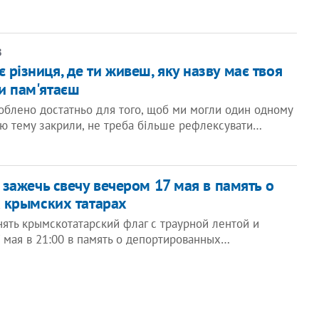
В
є різниця, де ти живеш, яку назву має твоя
ти пам'ятаєш
облено достатньо для того, щоб ми могли один одному
цю тему закрили, не треба більше рефлексувати…
зажечь свечу вечером 17 мая в память о
 крымских татарах
ять крымскотатарский флаг с траурной лентой и
7 мая в 21:00 в память о депортированных…