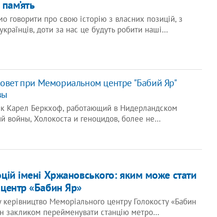
 пам’ять
о говорити про свою історію з власних позицій, з
українців, доти за нас це будуть робити наші…
овет при Мемориальном центре "Бабий Яр"
вы
к Карел Беркхоф, работающий в Нидерландском
й войны, Холокоста и геноцидов, более не…
цій імені Хржановського: яким може стати
центр «Бабин Яр»
у керівництво Меморіального центру Голокосту «Бабин
ян закликом перейменувати станцію метро…