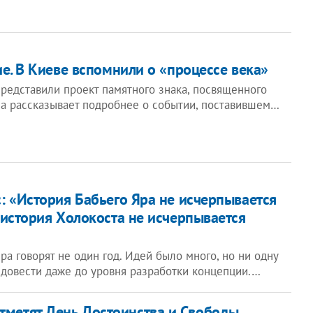
ие. В Киеве вспомнили о «процессе века»
редставили проект памятного знака, посвященного
ua рассказывает подробнее о событии, поставившем…
: «История Бабьего Яра не исчерпывается
 история Холокоста не исчерпывается
ра говорят не один год. Идей было много, но ни одну
 довести даже до уровня разработки концепции.…
отметят День Достоинства и Свободы