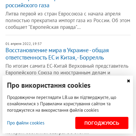
российского газа
Литва первой из стран Евросоюза с начала апреля
полностью прекратила импорт газа из России. Об этом
сообщает "Европейская правда"…
01 апреля 2022, 19:57
Восстановление мира в Украине - общая
ответственность ЕС и Китая, - Боррелль
По итогам самита ЕС-Китай Верховный представитель
Европейского Союза по иностранным делам и
политике безопасности Жозеп…
Про використання cookies
31 марта 2022, 20:33
Продовжуючи переглядати LB.ua ви підтверджуєте, що
Лидеры ЕС завтра будут говорить с Китаем
ознайомилися з Правилами користування сайтом та
о недопустимости поддержки России
погоджуєтеся на використання файлів cookies
Лидеры ЕС хотят предупредить Китай о
Про файли cookies
ПОГОДЖУЮСЬ
недопустимости помощи России в ходе видеосаммита,
который состоится завтра. Об этом…