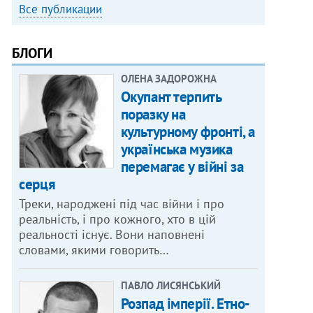
Все публикации
БЛОГИ
ОЛЕНА ЗАДОРОЖНА
Окупант терпить
поразку на
культурному фронті, а
українська музика
перемагає у війні за
серця
Треки, народжені під час війни і про
реальність, і про кожного, хто в цій
реальності існує. Вони наповнені
словами, якими говорить…
ПАВЛО ЛИСЯНСЬКИЙ
Розпад імперії. Етно-