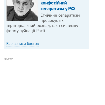
конфесійний
сепаратизм у РФ
Етнічний сепаратизм
провокує як
територіальний розпад, так і системну
форму руйнації Росії.
Все записи блогов
РЕКЛАМА