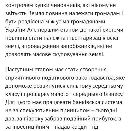
контролем купки чиновників, які нікому не
звітують. Земля повинна належати громадам і
бути розділена між усіма громадянами
України. Але першим етапом до такої системи
повинна стати належна інвентаризація всієї
землі, впровадження запобіжників, які не
дозволять масове скуповування землі.
Наступним етапом має стати створення
сприятливого податкового законодавства, яке
допоможе розвинутися сильному середньому
класу і прошарку малого і середнього бізнесу.
Для цього має працювати банківська система
не за спекулятивним принципом – сьогодні
дав, за півроку забрав подвійний прибуток, а
за інвестиційним – надав кредит під