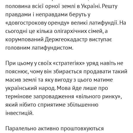
половина всієї орної землі в Україні. Решту
правдами і неправдами беруть у
«довгострокову оренду» великі латифундії. На
сьогодні це кілька олігархічних сімей, а
корумпований Держгеокадастр виступає
головним латифундистом.
При цьому у своїх «стратегіях» уряд навіть не
пояснює, чому він збирається продавати такий
масив землі та яку вигоду з цього матиме
український народ. Мова йде лише про
термінове запровадження «вільного ринку»,
який нібито сприятиме збільшенню
інвестицій.
Паралельно активно проштовхуються