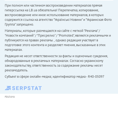
При полном или частичном воспроизведении материалов прямая
гиперссылка на LB.ua обязательна! Перепечатка, копирование,
воспроизведение или иное использование материалов, в которых
содержится ссылка на агентство "Українськi Новини" и "Украинская Фото
Группа" запрещено.
Материалы, которые размещаются на сайте с меткой "Реклама" /
"Новости компаний" / "Пресрелиз" / "Promoted", являются рекламными и
публикуются на правах рекламы. , однако редакция участвует в
подготовке этого контента и разделяет мнения, высказанные в этих
материалах.
Редакция не несет ответственности за факты и оценочные суждения,
обнародованные в рекламных материалах. Согласно украинскому
законодательству, ответственность за содержание рекламы несет
рекламодатель.
Субъект в сфере онлайн-медиа; идентификатор медиа - R40-05097
РЕКЛАМА