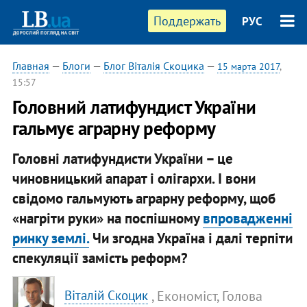
Поддержать
РУС
Главная
—
Блоги
—
Блог Віталія Скоцика
—
15 марта 2017
,
15:57
Головний латифундист України
гальмує аграрну реформу
Головні латифундисти України – це
чиновницький апарат і олігархи. І вони
свідомо гальмують аграрну реформу, щоб
«нагріти руки» на поспішному
впровадженні
ринку землі.
Чи згодна Україна і далі терпіти
спекуляції замість реформ?
, Економіст, Голова
Віталій Скоцик