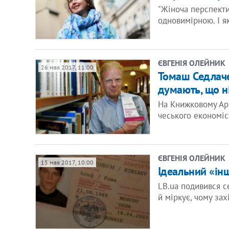
"Жіноча перспекти
одновимірною. І я
ЄВГЕНІЯ ОЛЕЙНИК
26 мая 2017, 11:00
Томаш Седлачек
думають, що ні
На Книжковому Ар
чеського економіс
ЄВГЕНІЯ ОЛЕЙНИК
15 мая 2017, 10:00
Ідеальний «інш
LB.ua подивився с
й міркує, чому за