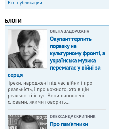
Все публикации
БЛОГИ
ОЛЕНА ЗАДОРОЖНА
Окупант терпить
поразку на
культурному фронті, а
українська музика
перемагає у війні за
серця
Треки, народжені під час війни і про
реальність, і про кожного, хто в цій
реальності існує. Вони наповнені
словами, якими говорить…
ОЛЕКСАНДР СКРИПНИК
Про пам’ятники