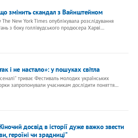
 що змінить скандал з Вайнштейном
у The New York Times опублікувала розслідування
ань з боку голлівудського продюсера Харві…
так і не настало»: у пошуках світла
сеналі" триває Фестиваль молодих українських
орки запропонували учасникам дослідити поняття…
Жіночий досвід в історії дуже важко звести
и, героїні чи зрадниці"