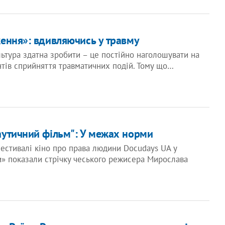
ення»: вдивляючись у травму
ьтура здатна зробити – це постійно наголошувати на
нтів сприйняття травматичних подій. Тому що…
утичний фільм": У межах норми
естивалі кіно про права людини Docudays UA у
» показали стрічку чеського режисера Мирослава