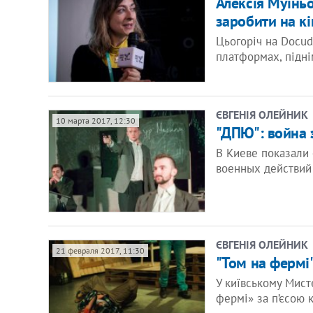
Алексія Муінь
заробити на кі
Цьогоріч на Docud
платформах, підні
ЄВГЕНІЯ ОЛЕЙНИК
10 марта 2017, 12:30
"ДПЮ": война 
В Киеве показали 
военных действий 
ЄВГЕНІЯ ОЛЕЙНИК
21 февраля 2017, 11:30
"Том на фермі
У київському Мист
фермі» за п’єсою