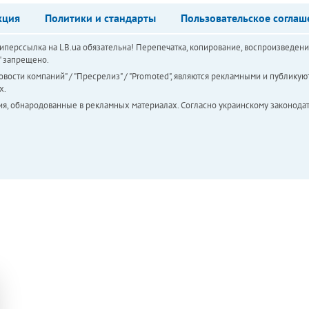
кция
Политики и стандарты
Пользовательское соглаш
перссылка на LB.ua обязательна! Перепечатка, копирование, воспроизведени
а" запрещено.
вости компаний" / "Пресрелиз" / "Promoted", являются рекламными и публикуют
х.
ия, обнародованные в рекламных материалах. Согласно украинскому законодат