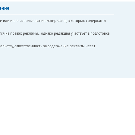
ение
е или иное использование материалов, в которых содержится
ся на правах рекламы. , однако редакция участвует в подготовке
ельству, ответственность за содержание рекламы несет