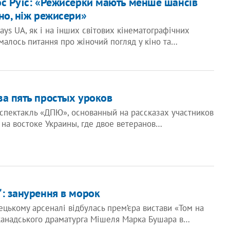
ос Руїс: «Режисерки мають менше шансів
но, ніж режисери»
ays UA, як і на інших світових кінематографічних
малось питання про жіночий погляд у кіно та…
за пять простых уроков
спектакль «ДПЮ», основанный на рассказах участников
на востоке Украины, где двое ветеранов…
": занурення в морок
ецькому арсеналі відбулась прем’єра вистави «Том на
 канадського драматурга Мішеля Марка Бушара в…