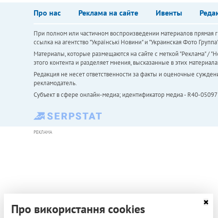
Про нас
Реклама на сайте
Ивенты
Реда
При полном или частичном воспроизведении материалов прямая ги
ссылка на агентство "Українськi Новини" и "Украинская Фото Групп
Материалы, которые размещаются на сайте с меткой "Реклама" / "Но
этого контента и разделяет мнения, высказанные в этих материала
Редакция не несет ответственности за факты и оценочные сужден
рекламодатель.
Субъект в сфере онлайн-медиа; идентификатор медиа - R40-05097
РЕКЛАМА
Про використання cookies