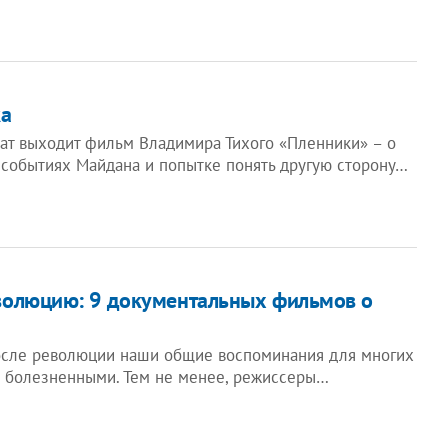
ка
кат выходит фильм Владимира Тихого «Пленники» – о
событиях Майдана и попытке понять другую сторону…
волюцию: 9 документальных фильмов о
после революции наши общие воспоминания для многих
 болезненными. Тем не менее, режиссеры…