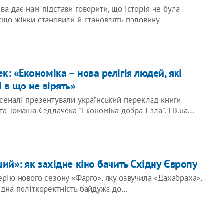
ва дає нам підстави говорити, що історія не була
кщо жінки становили й становлять половину…
: «Економіка – нова релігія людей, які
 в що не вірять»
сеналі презентували український переклад книги
та Томаша Седлачека "Економіка добра і зла". LB.ua…
ий»: як західне кіно бачить Східну Європу
ерію нового сезону «Фарго», яку озвучила «Дахабраха»,
хідна політкоректність байдужа до…