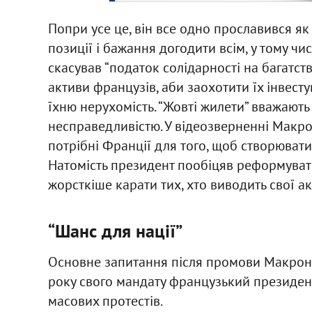
Попри усе це, він все одно прославився як 
позиції і бажання догодити всім, у тому чис
скасував “податок солідарності на багатств
активи французів, аби заохотити їх інвест
їхню нерухомість. “Жовті жилети” вважають
несправедливістю. У відеозверненні Макро
потрібні Франції для того, щоб створювати
Натомість президент пообіцяв реформуват
жорсткіше карати тих, хто виводить свої 
“Шанс для нації”
Основне запитання після промови Макрона -
року свого мандату французький президент
масових протестів.