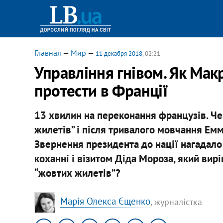
Главная
—
Мир
—
11 декабря 2018
, 02:21
Управління гнівом. Як Ма
протести в Франції
13 хвилин на переконання французів. Чер
жилетів” і після тривалого мовчання Ем
Звернення президента до нації нагадало
коханні і візитом Діда Мороза, який вир
“жовтих жилетів”?
​Марія Олекса Єщенко
, журналістка