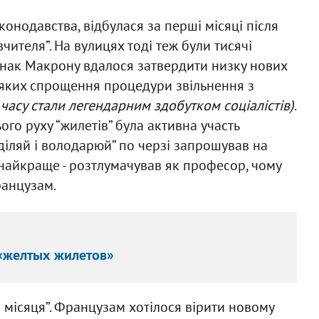
онодавства, відбулася за перші місяці після
вчителя”. На вулицях тоді теж були тисячі
Однак Макрону вдалося затвердити низку нових
яких спрощення процедури звільнення з
о часу стали легендарним здобутком соціалістів)
.
ого руху “жилетів” була активна участь
зділяй і володарюй” по черзі запрошував на
 найкраще - розтлумачував як професор, чому
ранцузам.
 «желтых жилетов»
місяця”. Французам хотілося вірити новому