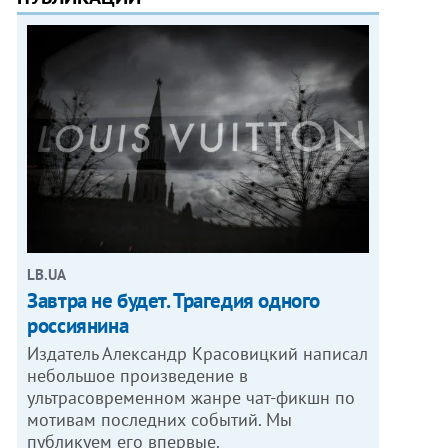
LB.UA
Завтра не будет. Трагедия одного
россиянина
Издатель Александр Красовицкий написал
небольшое произведение в
ультрасовременном жанре чат-фикшн по
мотивам последних событий. Мы
публикуем его впервые.