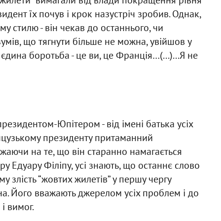
идент їх почув і крок назустріч зробив. Однак,
у стилю - він чекав до останнього, чи
умів, що тягнути більше не можна, увійшов у
єдина боротьба - це ви, це Франція…(...)...Я не
езидентом-Юпітером - від імені батька усіх
анцузькому президенту притаманний
ажаючи на те, що він старанно намагається
у Едуару Філіпу, усі знають, що останнє слово
 злість “жовтих жилетів” у першу чергу
. Його вважають джерелом усіх проблем і до
і вимог.