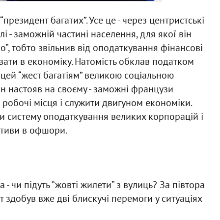
“президент багатих”. Усе це - через центристські
лі - заможній частині населення, для якої він
о”, тобто звільнив від оподаткування фінансові
увати в економіку. Натомість обклав податком
 цей “жест багатіям” великою соціальною
н настояв на своєму - заможні французи
 робочі місця і служити двигуном економіки.
и систему оподаткування великих корпорацій і
активи в офшори.
 чи підуть “жовті жилети” з вулиць? За півтора
 здобув вже дві блискучі перемоги у ситуаціях