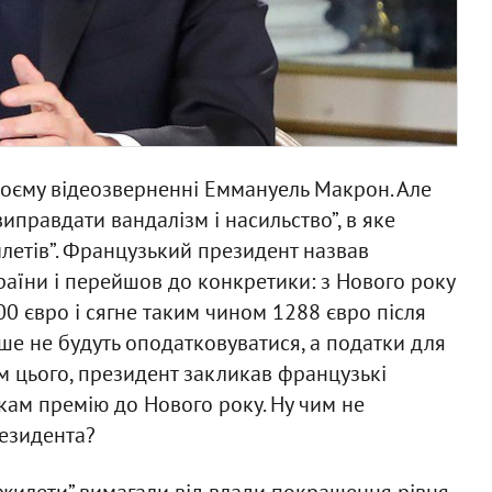
своєму відеозверненні Еммануель Макрон. Але
иправдати вандалізм і насильство”, в яке
илетів”. Французький президент назвав
аїни і перейшов до конкретики: з Нового року
0 євро і сягне таким чином 1288 євро після
е не будуть оподатковуватися, а податки для
м цього, президент закликав французькі
кам премію до Нового року. Ну чим не
резидента?
і жилети” вимагали від влади покращення рівня