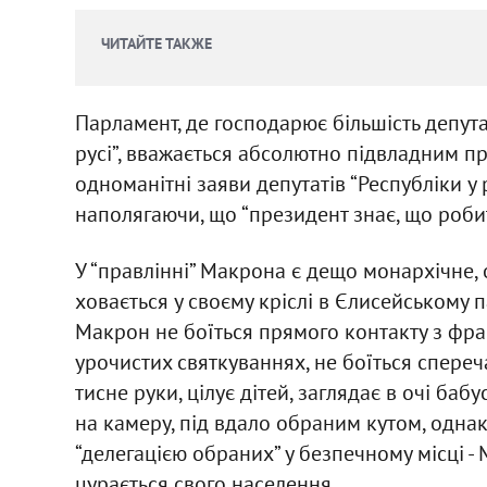
ЧИТАЙТЕ ТАКЖЕ
Парламент, де господарює більшість депута
русі”, вважається абсолютно підвладним п
одноманітні заяви депутатів “Республіки у ру
наполягаючи, що “президент знає, що роби
У “правлінні” Макрона є дещо монархічне,
ховається у своєму кріслі в Єлисейському п
Макрон не боїться прямого контакту з фра
урочистих святкуваннях, не боїться спереч
тисне руки, цілує дітей, заглядає в очі бабус
на камеру, під вдало обраним кутом, однак
“делегацією обраних” у безпечному місці 
цурається свого населення.