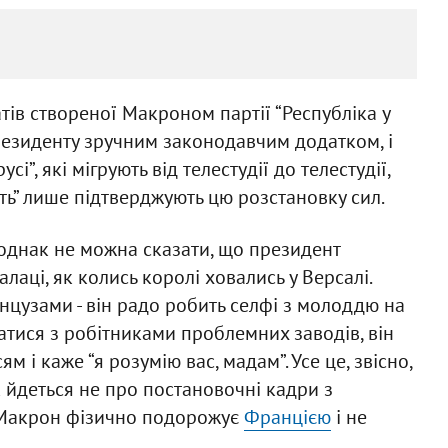
тів створеної Макроном партії “Республіка у
резиденту зручним законодавчим додатком, і
сі”, які мігрують від телестудії до телестудії,
ть” лише підтверджують цю розстановку сил.
 однак не можна сказати, що президент
алаці, як колись королі ховались у Версалі.
нцузами - він радо робить селфі з молоддю на
атися з робітниками проблемних заводів, він
ям і каже “я розумію вас, мадам”. Усе це, звісно,
 йдеться не про постановочні кадри з
- Макрон фізично подорожує
Францією
і не