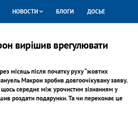
НОВОСТИ
БЛОГИ
ДОСЬЕ
крон вирішив врегулювати
ез місяць після початку руху “жовтих
мануель Макрон зробив довгоочікувану заяву.
 щось середнє між урочистим зізнанням у
ішив роздати подарунки. Та чи переконає це