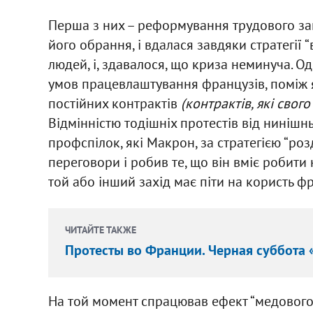
Перша з них – реформування трудового зак
його обрання, і вдалася завдяки стратегії “
людей, і, здавалося, що криза неминуча. 
умов працевлаштування французів, поміж 
постійних контрактів
(контрактів, які свог
Відмінністю тодішніх протестів від нинішнь
профспілок, які Макрон, за стратегією “ро
переговори і робив те, що він вміє робити
той або інший захід має піти на користь ф
ЧИТАЙТЕ ТАКЖЕ
Протесты во Франции. Черная суббота
На той момент спрацював ефект “медового 