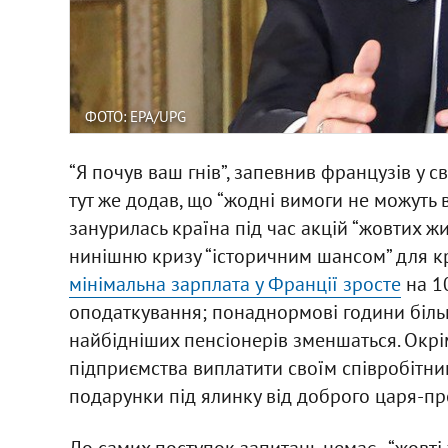
ФОТО: EPA/UPG
“Я почув ваш гнів”, запевнив французів у 
тут же додав, що “жодні вимоги не можуть в
занурилась країна під час акцій “жовтих ж
нинішню кризу “історичним шансом” для кр
мінімальна зарплата у Франції зросте
на 10
оподаткування; понаднормові години більш
найбідніших пенсіонерів зменшаться. Окрі
підприємства виплатити своїм співробітни
подарунки під ялинку від доброго царя-п
До самих поступок запитань немає - “жовт