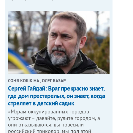
СОНЯ КОШКІНА , ОЛЕГ БАЗАР
Сергей Гайдай: Враг прекрасно знает,
где дом престарелых, он знает, когда
стреляет в детский садик
«Мэрам оккупированных городов
угрожают – давайте, рулите городом, а
они отказываются: вы повесили
российский триколор, мы под этой