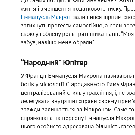
життя і зменшення податкового тиску. През
Еммануель Макрон
залишився вірним своєм
затихнуть протести самостійно, а коли зроз
свою улюблену роль - рятівника нації: “Моя 
забув, навіщо мене обрали”.
“Народний” Юпітер
У Франції Еммануеля Макрона називають пр
богів у міфології Стародавнього Риму. Фр
централізований стиль управління, і, не зв
делегувати внутрішні справи своєму прем’єр
завжди залишається за Макроном. Саме тому
спрямована на персону Еммануеля Макрона
нього особисто адресована більшість гасел 