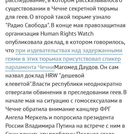
расследование, в котором рассказывалось о
существовании в Чечне секретной тюрьмы
для геев. О второй такой тюрьме узнало
"Радио Свобода". В конце мая правозащитная
организация Human Rights Watch
опубликовала доклад, в котором говорилось,
что
при издевательствах над задержанными
геями в этих тюрьмах присутствовал спикер
парламента Чечни
Магомед Даудов. Он сам
назвал доклад HRW "дешевой
клеветой".Власти республики неоднократно
отвергали обвинения в преследовании геев. В
начале мая на ситуацию с гомосексуалами в
Чечне обратила внимание канцлер ФРГ
Ангела Меркель и попросила президента
России Владимира Путина на встрече с ним в