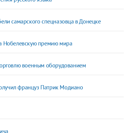
бели самарского спецназовца в Донецке
на Нобелевскую премию мира
 торговлю военным оборудованием
олучил француз Патрик Модиано
ича