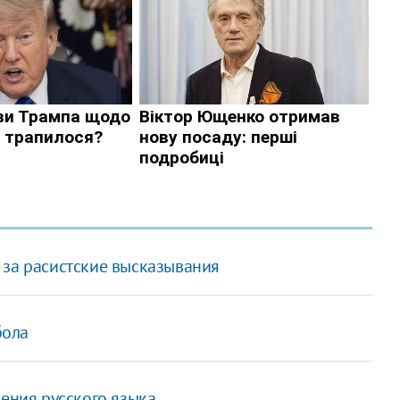
 за расистские высказывания
бола
чения русского языка