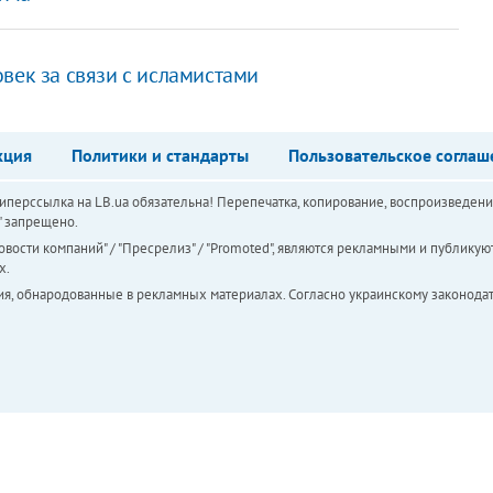
век за связи с исламистами
кция
Политики и стандарты
Пользовательское соглаш
перссылка на LB.ua обязательна! Перепечатка, копирование, воспроизведени
а" запрещено.
вости компаний" / "Пресрелиз" / "Promoted", являются рекламными и публикуют
х.
ия, обнародованные в рекламных материалах. Согласно украинскому законодат