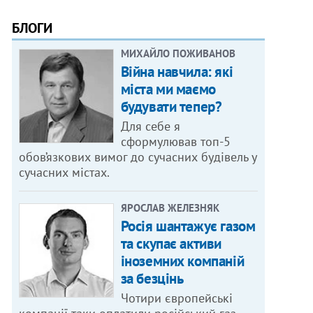
БЛОГИ
МИХАЙЛО ПОЖИВАНОВ
Війна навчила: які
міста ми маємо
будувати тепер?
Для себе я
сформулював топ-5
обов’язкових вимог до сучасних будівель у
сучасних містах.
ЯРОСЛАВ ЖЕЛЕЗНЯК
Росія шантажує газом
та скупає активи
іноземних компаній
за безцінь
Чотири європейські