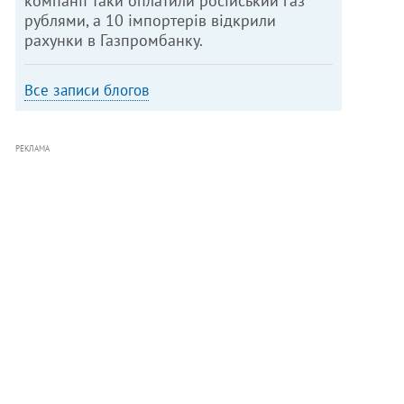
компанії таки оплатили російський газ
рублями, а 10 імпортерів відкрили
рахунки в Газпромбанку.
Все записи блогов
РЕКЛАМА