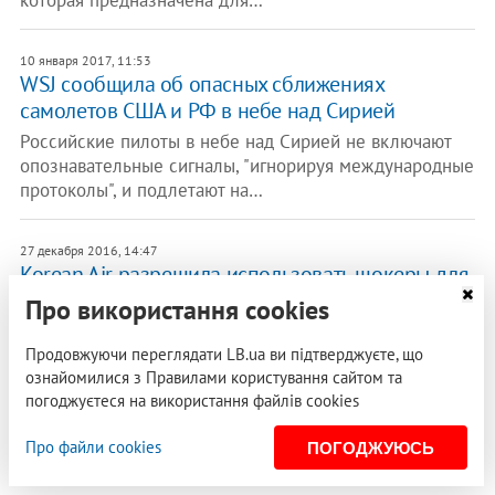
которая предназначена для…
10 января 2017, 11:53
WSJ сообщила об опасных сближениях
самолетов США и РФ в небе над Сирией
Российские пилоты в небе над Сирией не включают
опознавательные сигналы, "игнорируя международные
протоколы", и подлетают на…
27 декабря 2016, 14:47
Korean Air разрешила использовать шокеры для
усмирения пассажиров
Про використання cookies
Южнокорейская авиакомпания Korean Air разрешила
Продовжуючи переглядати LB.ua ви підтверджуєте, що
своим бортпроводникам свободно использовать
ознайомилися з Правилами користування сайтом та
электрошокеры для усмирения буйных…
погоджуєтеся на використання файлів cookies
РЕКЛАМА
Про файли cookies
ПОГОДЖУЮСЬ