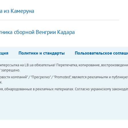
а из Камеруна
итника сборной Венгрии Кадара
кция
Политики и стандарты
Пользовательское соглаш
перссылка на LB.ua обязательна! Перепечатка, копирование, воспроизведени
а" запрещено.
вости компаний" / "Пресрелиз" / "Promoted", являются рекламными и публикуют
х.
ия, обнародованные в рекламных материалах. Согласно украинскому законодат