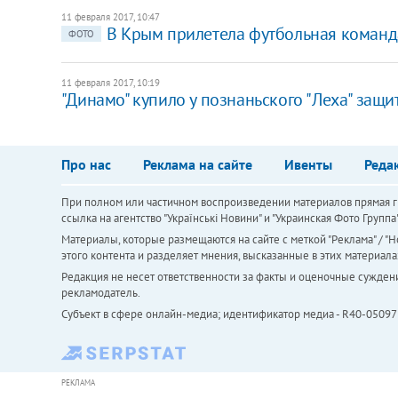
11 февраля 2017, 10:47
В Крым прилетела футбольная команд
ФОТО
11 февраля 2017, 10:19
"Динамо" купило у познаньского "Леха" защ
Про нас
Реклама на сайте
Ивенты
Реда
При полном или частичном воспроизведении материалов прямая ги
ссылка на агентство "Українськi Новини" и "Украинская Фото Групп
Материалы, которые размещаются на сайте с меткой "Реклама" / "Но
этого контента и разделяет мнения, высказанные в этих материала
Редакция не несет ответственности за факты и оценочные сужден
рекламодатель.
Субъект в сфере онлайн-медиа; идентификатор медиа - R40-05097
РЕКЛАМА