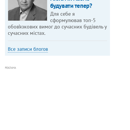
будувати тепер?
Для себе я
сформулював топ-5
обов’язкових вимог до сучасних будівель у
сучасних містах.
Все записи блогов
РЕКЛАМА