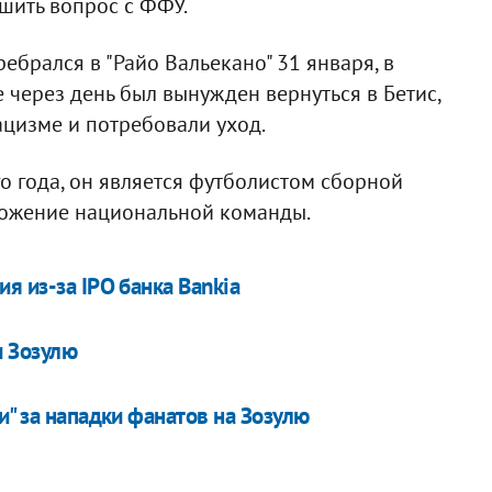
ешить вопрос с ФФУ.
ебрался в "Райо Вальекано" 31 января, в
 через день был вынужден вернуться в Бетис,
ацизме и потребовали уход.
го года, он является футболистом сборной
ложение национальной команды.
я из-за IPO банка Bankia
 Зозулю
и" за нападки фанатов на Зозулю