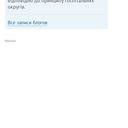
відповідно до принципу госпітальних
округів.
Все записи блогов
РЕКЛАМА