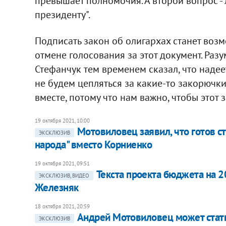
превышает полномочия. А второй вопрос -
президенту".
Подписать закон об олигархах станет воз
отмене голосования за этот документ. Разу
Стефанчук тем временем сказал, что надее
не будем цепляться за какие-то закорючки
вместе, потому что нам важно, чтобы этот 
19 октября 2021, 10:00
Мотовиловец заявил, что готов с
ЭКСКЛЮЗИВ
народа" вместо Корниенко
19 октября 2021, 09:51
Текста проекта бюджета на 20
ЭКСКЛЮЗИВ, ВИДЕО
Железняк
18 октября 2021, 20:59
Андрей Мотовиловец может стать
ЭКСКЛЮЗИВ