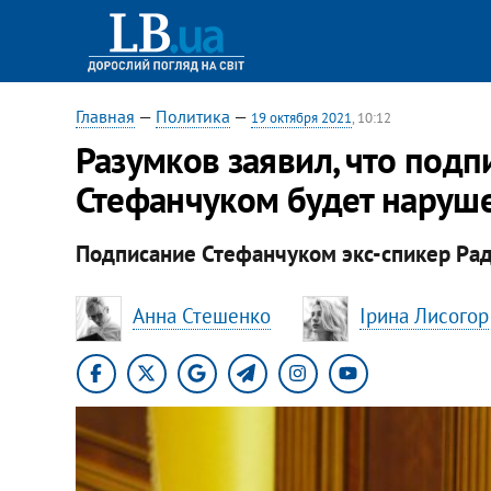
Главная
—
Политика
—
19 октября 2021
, 10:12
Разумков заявил, что подп
Стефанчуком будет наруш
Подписание Стефанчуком экс-спикер Рад
Анна Стешенко
Ірина Лисогор