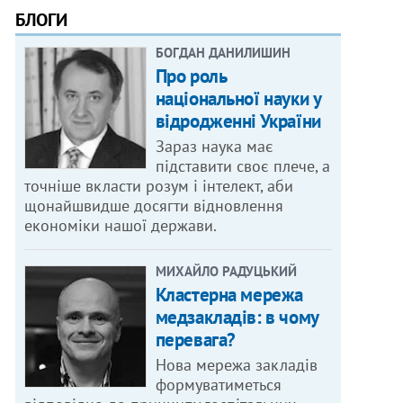
БЛОГИ
БОГДАН ДАНИЛИШИН
Про роль
національної науки у
відродженні України
Зараз наука має
підставити своє плече, а
точніше вкласти розум і інтелект, аби
щонайшвидше досягти відновлення
економіки нашої держави.
МИХАЙЛО РАДУЦЬКИЙ
Кластерна мережа
медзакладів: в чому
перевага?
Нова мережа закладів
формуватиметься