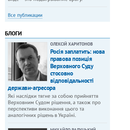
Все публикации
БЛОГИ
ОЛЕКСІЙ ХАРИТОНОВ
Росія заплатить: нова
правова позиція
Верховного Суду
стосовно
ОТО: АЛЕКСАНДР РУДОМАНОВ
відповідальності
держави-агресора
Які наслідки тягне за собою прийняття
Верховним Судом рішення, а також про
перспективи виконання цього та
аналогічних рішень в Україні.
МИХАЙЛО РАДУЦЬКИЙ