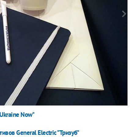
Ф
"Ukraine Now"
вов General Electric "Тризуб"