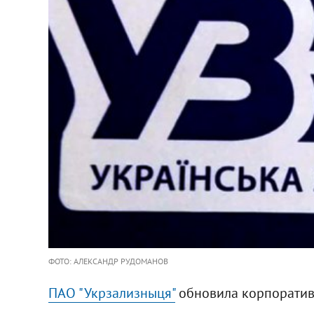
ФОТО: АЛЕКСАНДР РУДОМАНОВ
ПАО "Укрзализныця"
обновила корпоратив