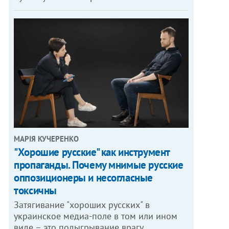
МАРІЯ КУЧЕРЕНКО
"Хорошие русские" как инструмент
пропаганды. Почему мнимые русские
оппозиционеры и несогласные
токсичны
Затягивание "хороших русских" в
украинское медиа-поле в том или ином
виде – это подыгрывание врагу.