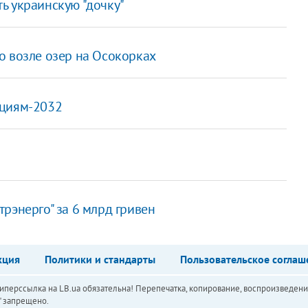
ь украинскую "дочку"
о возле озер на Осокорках
ациям-2032
рэнерго" за 6 млрд гривен
кция
Политики и стандарты
Пользовательское соглаш
перссылка на LB.ua обязательна! Перепечатка, копирование, воспроизведени
а" запрещено.