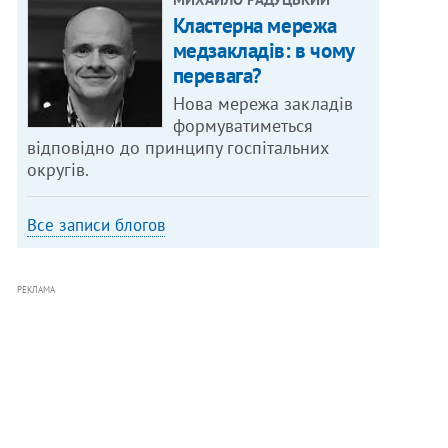
Кластерна мережа
медзакладів: в чому
перевага?
Нова мережа закладів
формуватиметься
відповідно до принципу госпітальних
округів.
Все записи блогов
РЕКЛАМА