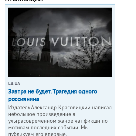
LB.UA
Завтра не будет. Трагедия одного
россиянина
Издатель Александр Красовицкий написал
небольшое произведение в
ультрасовременном жанре чат-фикшн по
мотивам последних событий. Мы
публикуем его впервые.