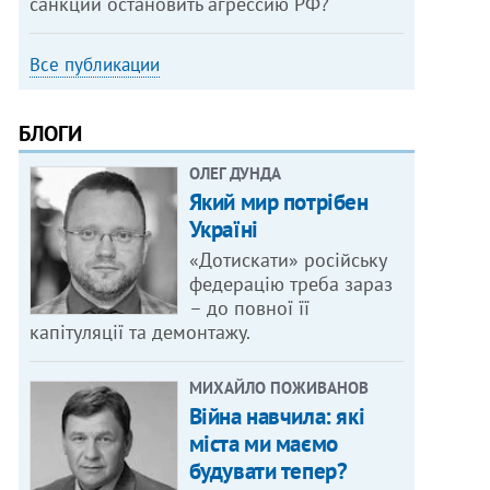
санкции остановить агрессию РФ?
Все публикации
БЛОГИ
ОЛЕГ ДУНДА
Який мир потрібен
Україні
«Дотискати» російську
федерацію треба зараз
– до повної її
капітуляції та демонтажу.
МИХАЙЛО ПОЖИВАНОВ
Війна навчила: які
міста ми маємо
будувати тепер?