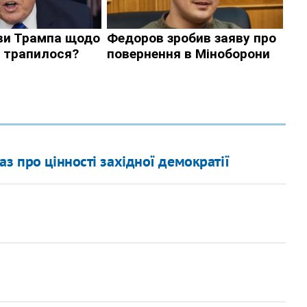
з про цінності західної демократії