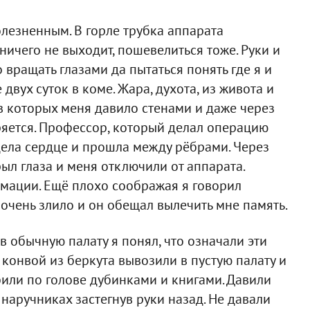
лезненным. В горле трубка аппарата
ничего не выходит, пошевелиться тоже. Руки и
 вращать глазами да пытаться понять где я и
двух суток в коме. Жара, духота, из живота и
 в которых меня давило стенами и даже через
ряется. Профессор, который делал операцию
адела сердце и прошла между рёбрами. Через
рыл глаза и меня отключили от аппарата.
мации. Ещё плохо соображая я говорил
 очень злило и он обещал вылечить мне память.
 обычную палату я понял, что означали эти
конвой из беркута вывозили в пустую палату и
били по голове дубинками и книгами. Давили
аручниках застегнув руки назад. Не давали