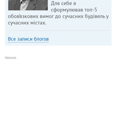
Для себе я
сформулював топ-5
обов’язкових вимог до сучасних будівель у
сучасних містах.
Все записи блогов
РЕКЛАМА