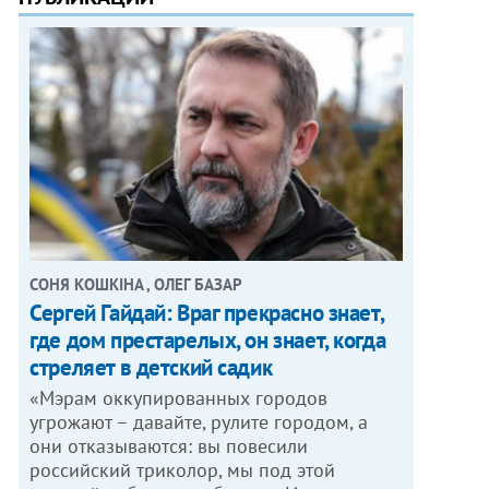
СОНЯ КОШКІНА , ОЛЕГ БАЗАР
Сергей Гайдай: Враг прекрасно знает,
где дом престарелых, он знает, когда
стреляет в детский садик
«Мэрам оккупированных городов
угрожают – давайте, рулите городом, а
они отказываются: вы повесили
российский триколор, мы под этой