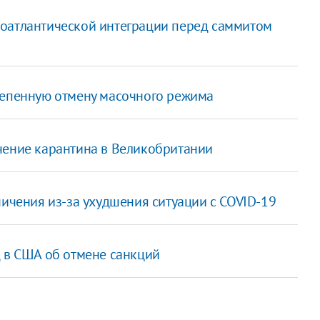
роатлантической интеграции перед саммитом
тепенную отмену масочного режима
чение карантина в Великобритании
ничения из-за ухудшения ситуации с COVID-19
д в США об отмене санкций