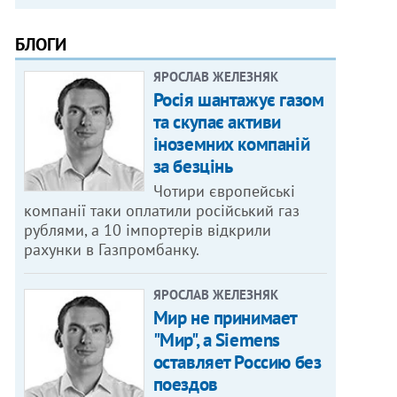
БЛОГИ
ЯРОСЛАВ ЖЕЛЕЗНЯК
Росія шантажує газом
та скупає активи
іноземних компаній
за безцінь
Чотири європейські
компанії таки оплатили російський газ
рублями, а 10 імпортерів відкрили
рахунки в Газпромбанку.
ЯРОСЛАВ ЖЕЛЕЗНЯК
Мир не принимает
"Мир", а Siemens
оставляет Россию без
поездов