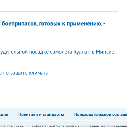
 боеприпасов, готовых к применению, -
нудительной посадке самолета Ryanair в Минске
н о защите климата
кция
Политики и стандарты
Пользовательское соглаш
перссылка на LB.ua обязательна! Перепечатка, копирование, воспроизведени