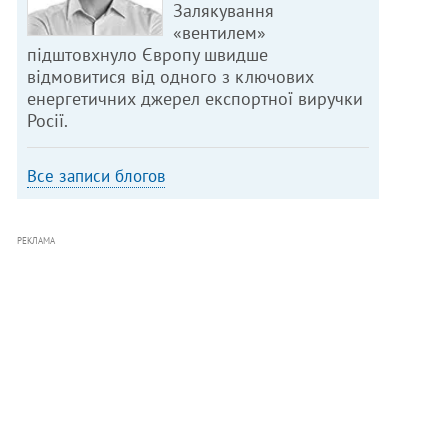
Залякування
«вентилем»
підштовхнуло Європу швидше
відмовитися від одного з ключових
енергетичних джерел експортної виручки
Росії.
Все записи блогов
РЕКЛАМА