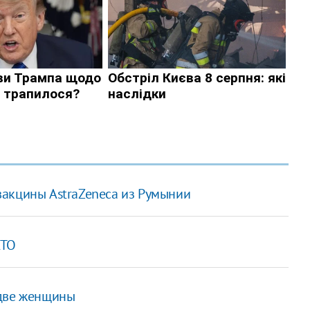
вакцины AstraZeneca из Румынии
АТО
 две женщины