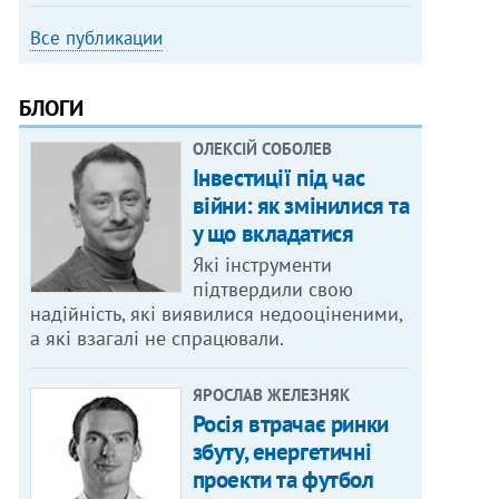
Все публикации
БЛОГИ
ОЛЕКСІЙ СОБОЛЕВ
Інвестиції під час
війни: як змінилися та
у що вкладатися
Які інструменти
підтвердили свою
надійність, які виявилися недооціненими,
а які взагалі не спрацювали.
ЯРОСЛАВ ЖЕЛЕЗНЯК
Росія втрачає ринки
збуту, енергетичні
проекти та футбол