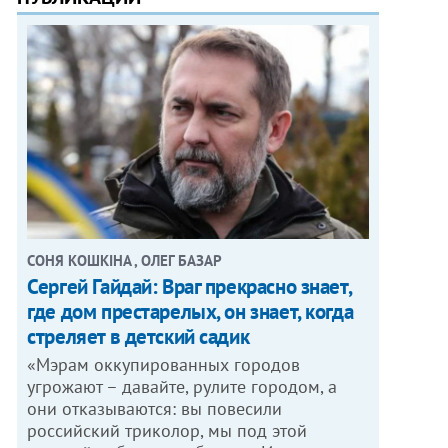
СОНЯ КОШКІНА , ОЛЕГ БАЗАР
Сергей Гайдай: Враг прекрасно знает,
где дом престарелых, он знает, когда
стреляет в детский садик
«Мэрам оккупированных городов
угрожают – давайте, рулите городом, а
они отказываются: вы повесили
российский триколор, мы под этой