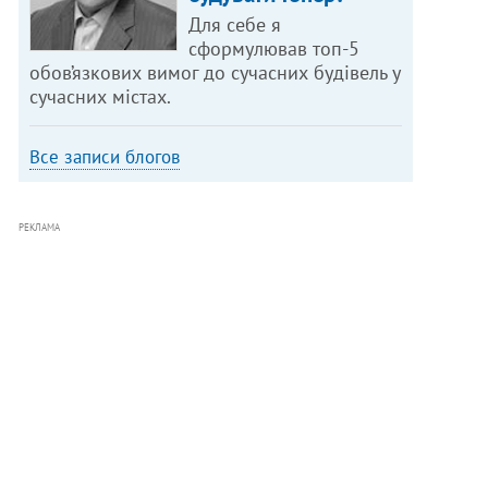
Для себе я
сформулював топ-5
обов’язкових вимог до сучасних будівель у
сучасних містах.
Все записи блогов
РЕКЛАМА