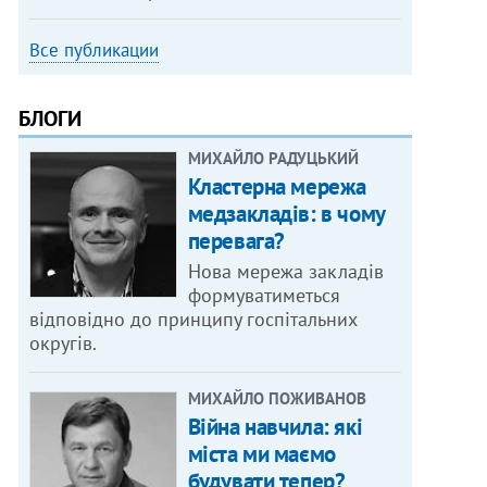
Все публикации
БЛОГИ
МИХАЙЛО РАДУЦЬКИЙ
Кластерна мережа
медзакладів: в чому
перевага?
Нова мережа закладів
формуватиметься
відповідно до принципу госпітальних
округів.
МИХАЙЛО ПОЖИВАНОВ
Війна навчила: які
міста ми маємо
будувати тепер?