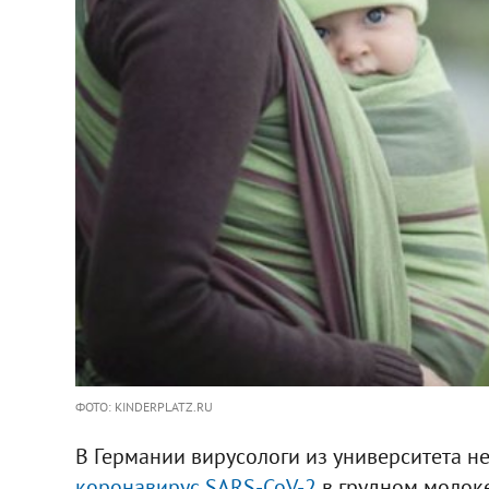
ФОТО: KINDERPLATZ.RU
В Германии вирусологи из университета н
коронавирус SARS-CoV-2
в грудном молоке