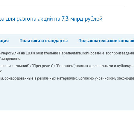
а для разгона акций на 7,3 млрд рублей
кция
Политики и стандарты
Пользовательское соглаш
перссылка на LB.ua обязательна! Перепечатка, копирование, воспроизведени
а" запрещено.
вости компаний" / "Пресрелиз" / "Promoted", являются рекламными и публикуют
х.
ия, обнародованные в рекламных материалах. Согласно украинскому законодат