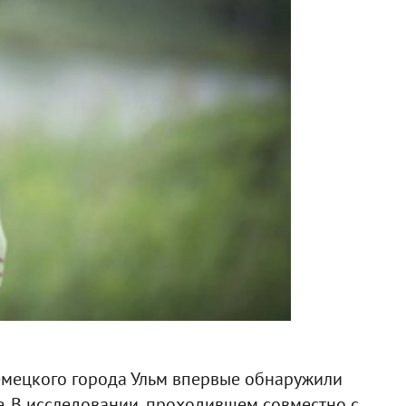
емецкого города Ульм впервые обнаружили
. В исследовании, проходившем совместно с