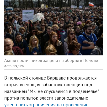
Акция противников запрета на аборты в Польше
ФОТО: EPA/UPG
В польской столице Варшаве продолжается
вторая всеобщая забастовка женщин под
названием "Мы не спускаемся в подземелье"
против попыток власти законодательно
ужесточить ограничения на проведение