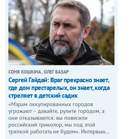
СОНЯ КОШКІНА , ОЛЕГ БАЗАР
Сергей Гайдай: Враг прекрасно знает,
где дом престарелых, он знает, когда
стреляет в детский садик
«Мэрам оккупированных городов
угрожают – давайте, рулите городом, а
они отказываются: вы повесили
российский триколор, мы под этой
тряпкой работать не будем». Интервью…