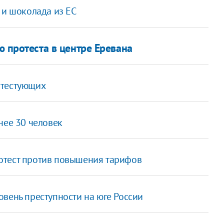
 и шоколада из ЕС
 протеста в центре Еревана
отестующих
нее 30 человек
отест против повышения тарифов
вень преступности на юге России