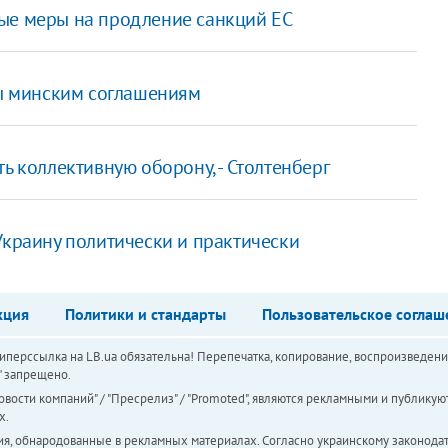
ые меры на продление санкций ЕС
вы минским соглашениям
ь коллективную оборону, - Столтенберг
Украину политически и практически
кция
Политики и стандарты
Пользовательское соглаш
перссылка на LB.ua обязательна! Перепечатка, копирование, воспроизведени
а" запрещено.
вости компаний" / "Пресрелиз" / "Promoted", являются рекламными и публикуют
х.
ия, обнародованные в рекламных материалах. Согласно украинскому законодат