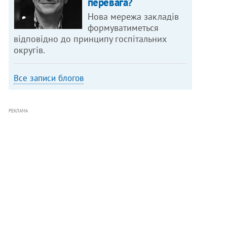
перевага?
Нова мережа закладів
формуватиметься
відповідно до принципу госпітальних
округів.
Все записи блогов
РЕКЛАМА