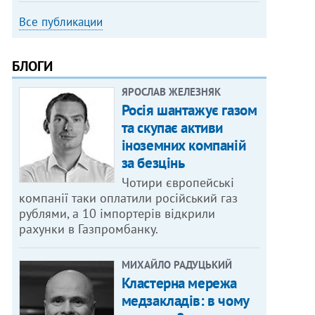
Все публикации
БЛОГИ
ЯРОСЛАВ ЖЕЛЕЗНЯК
Росія шантажує газом
та скупає активи
іноземних компаній
за безцінь
Чотири європейські
компанії таки оплатили російський газ
рублями, а 10 імпортерів відкрили
рахунки в Газпромбанку.
МИХАЙЛО РАДУЦЬКИЙ
Кластерна мережа
медзакладів: в чому