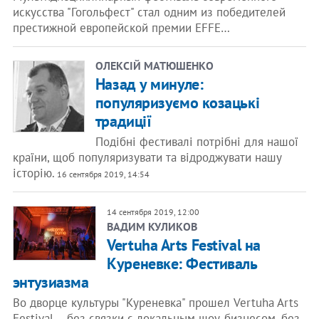
искусства "Гогольфест" стал одним из победителей
престижной европейской премии EFFE…
ОЛЕКСІЙ МАТЮШЕНКО
Назад у минуле:
популяризуємо козацькі
традиції
Подібні фестивалі потрібні для нашої
країни, щоб популяризувати та відроджувати нашу
історію.
16 сентября 2019, 14:54
14 сентября 2019, 12:00
ВАДИМ КУЛИКОВ
Vertuha Arts Festival на
Куреневке: Фестиваль
энтузиазма
Во дворце культуры "Куреневка" прошел Vertuha Arts
Festival – без связки с локальным шоу-бизнесом, без