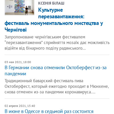
КСЕНІЯ БІЛАШ
Культурне
перезавантаження:
фестиваль монументального мистецтва у
Чернігові
Запропоноване чернігівським фестивалем
“перезавантаження” сприйняття мозаїк дає можливість
відійти від бінарного поділу радянського…
03 мая 2021, 18:00
В Германии снова отменили Октоберфест из-за
пандемии
Традиционный баварский фестиваль пива
Октоберфест, который ежегодно проходит в Мюнхене,
снова отменен из-за пандемии коронавируса.…
02 апреля 2021, 15:40
В июне в Одессе в седьмой раз состоится