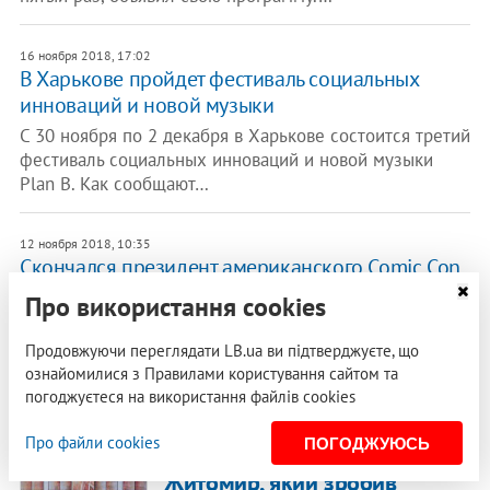
16 ноября 2018, 17:02
В Харькове пройдет фестиваль социальных
инноваций и новой музыки
C 30 ноября по 2 декабря в Харькове состоится третий
фестиваль социальных инноваций и новой музыки
Plan B. Как сообщают…
12 ноября 2018, 10:35
Скончался президент американского Comic Con
Джон Роджерс
Про використання cookies
В субботу, 10 ноября, в США скончался президент
международного фестиваля комиксов и поп-культуры
Продовжуючи переглядати LB.ua ви підтверджуєте, що
Comic-Con Джон Роджерс. Об этом…
ознайомилися з Правилами користування сайтом та
погоджуєтеся на використання файлів cookies
02 ноября 2018, 12:10
Про файли cookies
ПОГОДЖУЮСЬ
ОКСАНА СЕМЕНІК
Житомир, який зробив