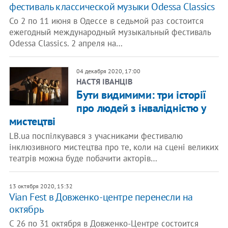
фестиваль классической музыки Оdessa Сlassics
Со 2 по 11 июня в Одессе в седьмой раз состоится
ежегодный международный музыкальный фестиваль
Odessa Classics. 2 апреля на…
04 декабря 2020, 17:00
НАСТЯ ІВАНЦІВ
Бути видимими: три історії
про людей з інвалідністю у
мистецтві
LB.ua поспілкувався з учасниками фестивалю
інклюзивного мистецтва про те, коли на сцені великих
театрів можна буде побачити акторів…
13 октября 2020, 15:32
Vian Fest в Довженко-центре перенесли на
октябрь
С 26 по 31 октября в Довженко-Центре состоится