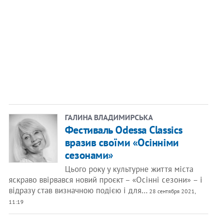
ГАЛИНА ВЛАДИМИРСЬКА
Фестиваль Odessa Classics
вразив своїми «Осінніми
сезонами»
Цього року у культурне життя міста
яскраво ввірвався новий проєкт – «Осінні сезони» – і
відразу став визначною подією і для…
28 сентября 2021,
11:19