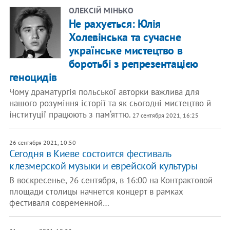
ОЛЕКСІЙ МІНЬКО
Не рахується: Юлія
Холевінська та сучасне
українське мистецтво в
боротьбі з репрезентацією
геноцидів
Чому драматургія польської авторки важлива для
нашого розуміння історії та як сьогодні мистецтво й
інституції працюють з пам‘яттю.
27 сентября 2021, 16:25
26 сентября 2021, 10:50
Сегодня в Киеве состоится фестиваль
клезмерской музыки и еврейской культуры
В воскресенье, 26 сентября, в 16:00 на Контрактовой
площади столицы начнется концерт в рамках
фестиваля современной…