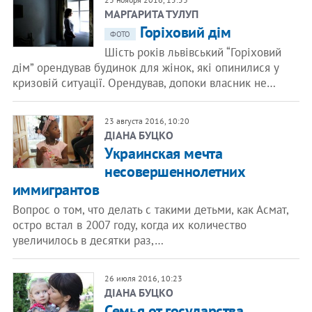
МАРГАРИТА ТУЛУП
Горіховий дім
ФОТО
Шість років львівський “Горіховий
дім” орендував будинок для жінок, які опинилися у
кризовій ситуації. Орендував, допоки власник не…
23 августа 2016, 10:20
ДІАНА БУЦКО
Украинская мечта
несовершеннолетних
иммигрантов
Вопрос о том, что делать с такими детьми, как Асмат,
остро встал в 2007 году, когда их количество
увеличилось в десятки раз,…
26 июля 2016, 10:23
ДІАНА БУЦКО
Семья от государства