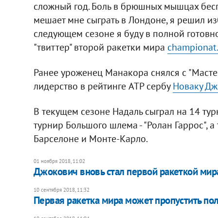
сложный год. Боль в брюшных мышцах бесп
мешает мне сыграть в Лондоне, я решил и
следующем сезоне я буду в полной готовнос
"твиттер" второй ракетки мира
championat
Ранее уроженец Манакора снялся с "Мастер
лидерство в рейтинге ATP сербу
Новаку Дж
В текущем сезоне Надаль сыграл на 14 турн
турнир Большого шлема - "Ролан Гаррос", а
Барселоне и Монте-Карло.
01 ноября 2018, 11:02
Джокович вновь стал первой ракеткой мир
10 сентября 2018, 11:32
Первая ракетка мира может пропустить пол