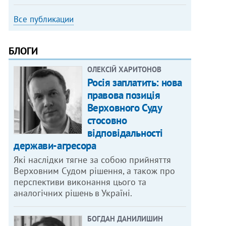
Все публикации
БЛОГИ
ОЛЕКСІЙ ХАРИТОНОВ
Росія заплатить: нова
правова позиція
Верховного Суду
стосовно
відповідальності
держави-агресора
Які наслідки тягне за собою прийняття
Верховним Судом рішення, а також про
перспективи виконання цього та
аналогічних рішень в Україні.
БОГДАН ДАНИЛИШИН