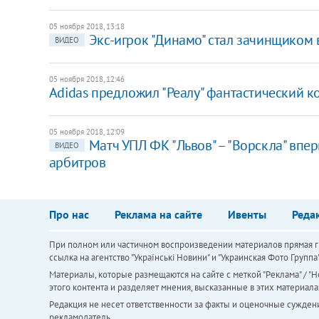
05 ноября 2018, 13:18
Экс-игрок "Динамо" стал зачинщиком 
ВИДЕО
05 ноября 2018, 12:46
Аdidas предложил "Реалу" фантастический к
05 ноября 2018, 12:09
Матч УПЛ ФК "Львов" – "Ворскла" впе
ВИДЕО
арбитров
Про нас
Реклама на сайте
Ивенты
Реда
При полном или частичном воспроизведении материалов прямая ги
ссылка на агентство "Українськi Новини" и "Украинская Фото Групп
Материалы, которые размещаются на сайте с меткой "Реклама" / "Но
этого контента и разделяет мнения, высказанные в этих материала
Редакция не несет ответственности за факты и оценочные сужден
рекламодатель.