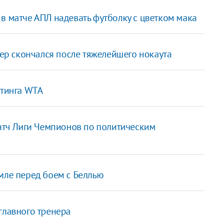
в матче АПЛ надевать футболку с цветком мака
р скончался после тяжелейшего нокаута
йтинга WTA
матч Лиги Чемпионов по политическим
мле перед боем с Беллью
главного тренера