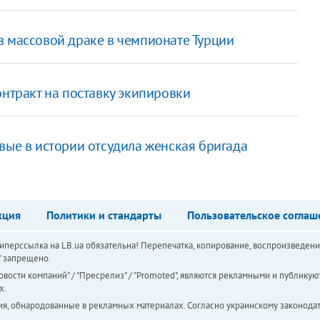
в массовой драке в чемпионате Турции
онтракт на поставку экипировки
рвые в истории отсудила женская бригада
кция
Политики и стандарты
Пользовательское соглаш
перссылка на LB.ua обязательна! Перепечатка, копирование, воспроизведени
а" запрещено.
вости компаний" / "Пресрелиз" / "Promoted", являются рекламными и публикуют
х.
ия, обнародованные в рекламных материалах. Согласно украинскому законодат