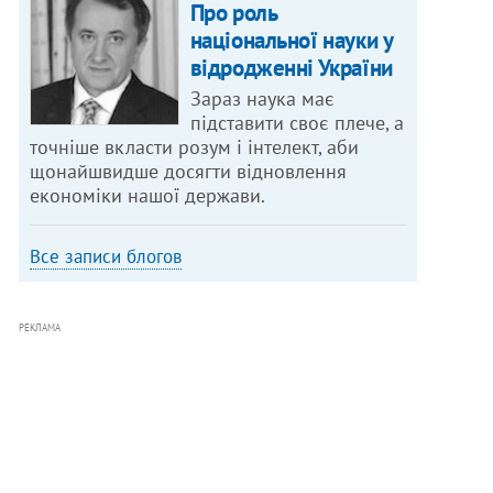
Про роль
національної науки у
відродженні України
Зараз наука має
підставити своє плече, а
точніше вкласти розум і інтелект, аби
щонайшвидше досягти відновлення
економіки нашої держави.
Все записи блогов
РЕКЛАМА