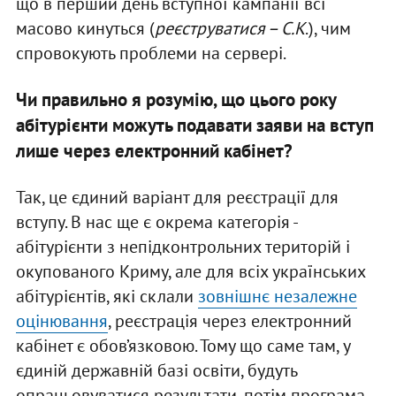
що в перший день вступної кампанії всі
масово кинуться (
реєструватися – С.К
.), чим
спровокують проблеми на сервері.
Чи правильно я розумію, що цього року
абітурієнти можуть подавати заяви на вступ
лише через електронний кабінет?
Так, це єдиний варіант для реєстрації для
вступу. В нас ще є окрема категорія -
абітурієнти з непідконтрольних територій і
окупованого Криму, але для всіх українських
абітурієнтів, які склали
зовнішнє незалежне
оцінювання
, реєстрація через електронний
кабінет є обов’язковою. Тому що саме там, у
єдиній державній базі освіти, будуть
опрацьовуватися результати, потім програма -