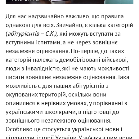
Для нас надзвичайно важливо, що правила
однакові для всіх. Звичайно, є кілька категорій
(
абітурієнтів – С.К.),
які можуть вступати за
вступними іспитами, а не через зовнішнє
незалежне оцінювання. По-перше, до таких
категорій належать демобілізовані військові,
люди з інвалідністю, які не мають можливості
писати зовнішнє незалежне оцінювання. Така
можливість є для наших абітурієнтів з
окупованих територій, оскільки вони
опинилися в нерівних умовах, у порівнянні з
українськими школярами, в підготовці до
зовнішнього незалежного оцінювання.
Особливо це стосується української мови і
літератури, історії України. У зв’язку з цим вони