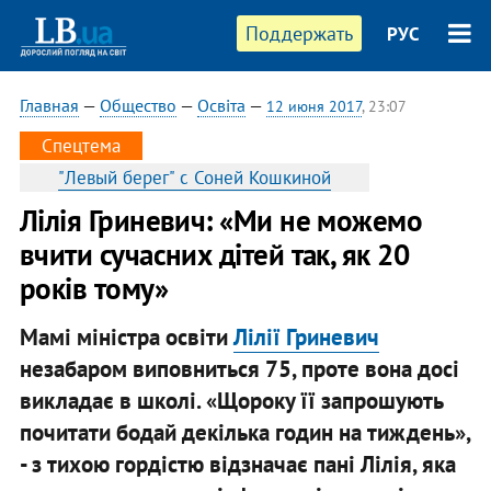
Поддержать
РУС
Главная
—
Общество
—
Освіта
—
12 июня 2017
, 23:07
Спецтема
"Левый берег" с Соней Кошкиной
​Лілія Гриневич: «Ми не можемо
вчити сучасних дітей так, як 20
років тому»
Мамі міністра освіти
Лілії Гриневич
незабаром виповниться 75, проте вона досі
викладає в школі. «Щороку її запрошують
почитати бодай декілька годин на тиждень»,
- з тихою гордістю відзначає пані Лілія, яка