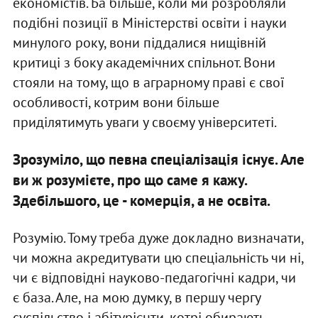
економістів. Ба більше, коли ми розробляли
подібні позиції в Міністерстві освіти і науки
минулого року, вони піддалися нищівній
критиці з боку академічних спільнот. Вони
стояли на тому, що в аграрному праві є свої
особливості, котрим вони більше
приділятимуть уваги у своєму університеті.
Зрозуміло, що певна спеціалізація існує. Але
ви ж розумієте, про що саме я кажу.
Здебільшого, це - комерція, а не освіта.
Розумію. Тому треба дуже докладно визначати,
чи можна акредитувати цю спеціальність чи ні,
чи є відповідні науково-педагогічні кадри, чи
є база. Але, на мою думку, в першу чергу
суспільство і абітурієнти, котрі обирають