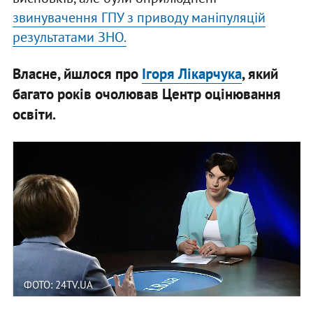
звинувачення ГПУ з приводу маніпуляцій
результатами ЗНО.
Власне, йшлося про
Ігоря Лікарчука
, який
багато років очолював Центр оцінювання
освіти.
ФОТО: 24TV.UA