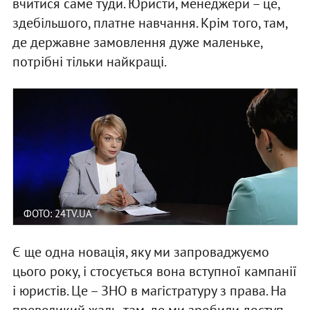
вчитися саме туди. Юристи, менеджери – це,
здебільшого, платне навчання. Крім того, там,
де державне замовлення дуже маленьке,
потрібні тільки найкращі.
ФОТО: 24TV.UA
Є ще одна новація, яку ми запроваджуємо
цього року, і стосується вона вступної кампанії
і юристів. Це – ЗНО в магістратуру з права. На
превеликий жаль, там, де ми зробили доступ