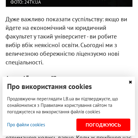
ФОТО: 24TV.UA
Дуже важливо показати суспільству: якщо ви
йдете на економічний чи юридичний
факультет у такий університет - ви робите
вибір вбік неякісної освіти. Сьогодні ми з
величезною обережністю ліцензуємо нові
спеціальності.
А що зі “старими”?
Про використання cookies
Ми можемо не дати акредитацію, якщо норми
Продовжуючи переглядати LB.ua ви підтверджуєте, що
і критерії, які необхідні для неї, не
ознайомилися з Правилами користування сайтом та
виконуються. До чого це може призвести? Ми
погоджуєтеся на використання файлів cookies
маємо вже декілька випадків, коли навчальні
Про файли cookies
ПОГОДЖУЮСЬ
заклади навчають студентів за ліцензією,
отриманою колись давно. Коли ж прийшов час