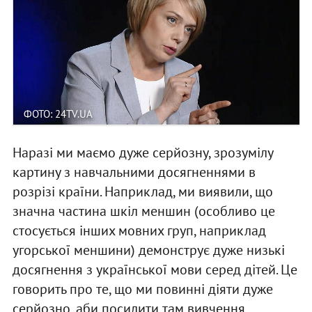
ФОТО: 24TV.UA
Наразі ми маємо дуже серйозну, зрозумілу
картину з навчальними досягненнями в
розрізі країни. Наприклад, ми виявили, що
значна частина шкіл меншин (особливо це
стосується інших мовних груп, наприклад
угорської меншини) демонструє дуже низькі
досягнення з української мови серед дітей. Це
говорить про те, що ми повинні діяти дуже
серйозно, аби посилити там вивчення