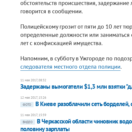
обстоятельств происшествия, задержание л
говорится в сообщении.
Полицейскому грозит от пяти до 10 лет т
определенные должности или заниматься 
лет с конфискацией имущества.
Напомним, в субботу в Ужгороде по подоз
следователя местного отдела полиции
.
11 мая 2017, 08:32
Задержаны вымогатели $1,3 млн взятки "д
12 мая 2017, 15:26
В Киеве разоблачили сеть борделей
ФОТО
11 мая 2017, 15:59
В Черкасской области чиновник вод
ВИДЕО
половину зарплаты