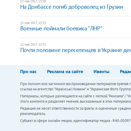
12 мая 2017, 13:38
На Донбассе погиб доброволец из Грузии
12 мая 2017, 13:23
Военные поймали боевика "ЛНР"
12 мая 2017, 12:52
Почти половине переселенцев в Украине дене
Про нас
Реклама на сайте
Ивенты
Реда
При полном или частичном воспроизведении материалов прямая ги
ссылка на агентство "Українськi Новини" и "Украинская Фото Групп
Материалы, которые размещаются на сайте с меткой "Реклама" / "Но
этого контента и разделяет мнения, высказанные в этих материала
Редакция не несет ответственности за факты и оценочные сужден
рекламодатель.
Субъект в сфере онлайн-медиа; идентификатор медиа - R40-05097