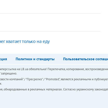
г хватает только на еду
кция
Политики и стандарты
Пользовательское соглаш
перссылка на LB.ua обязательна! Перепечатка, копирование, воспроизведени
а" запрещено.
вости компаний" / "Пресрелиз" / "Promoted", являются рекламными и публикуют
х.
ия, обнародованные в рекламных материалах. Согласно украинскому законодат