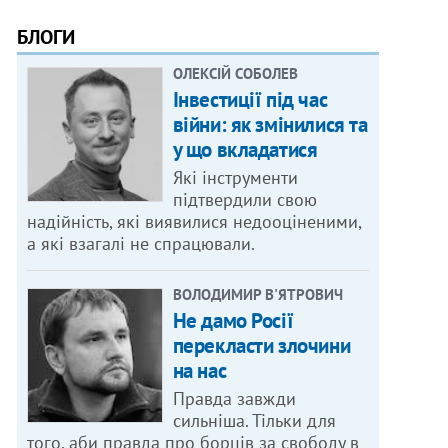
БЛОГИ
ОЛЕКСІЙ СОБОЛЕВ
Інвестиції під час
війни: як змінилися та
у що вкладатися
Які інструменти
підтвердили свою
надійність, які виявилися недооціненими,
а які взагалі не спрацювали.
ВОЛОДИМИР В'ЯТРОВИЧ
Не дамо Росії
перекласти злочини
на нас
Правда завжди
сильніша. Тільки для
того, аби правда про борців за свободу в