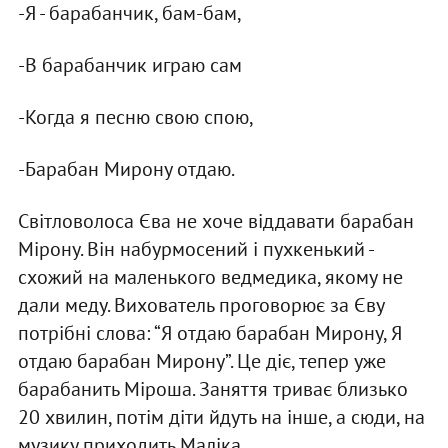
-Я - барабанчик, бам-бам,
-В барабанчик играю сам
-Когда я песню свою спою,
-Барабан Мирону отдаю.
Світловолоса Єва не хоче віддавати барабан
Мірону. Він набурмосений і пухкенький -
схожий на маленького ведмедика, якому не
дали меду. Вихователь проговорює за Єву
потрібні слова: “Я отдаю барабан Мирону, Я
отдаю барабан Мирону”. Це діє, тепер уже
барабанить Міроша. Заняття триває близько
20 хвилин, потім діти йдуть на інше, а сюди, на
музику приходить Маліка.