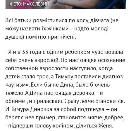
ФОТО: МАКС ЛЕВИН
Всі батьки розмістилися по колу, дівчата (не
можу назвати їх жінками – надто молоді
душею) помітно пригнічені:
- Я и в 33 года с одним ребенком чувствовала
себя очень взрослой. Но настоящее осознание
собственной взрослости наступило, когда
детей стало трое, а Тимуру поставили диагноз
«аутизм». Если бы не Дина, было б очень
тяжело. А Дина настоящая девочка – и
обнимет, и приласкает. Сразу легче становится.
И Тимура Диночка за собой подтянула — он
берет с нее пример, становится мягче, добрее,
- підперши голову коліном, ділиться Женя.