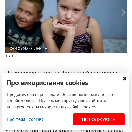
ФОТО: МАКС ЛЕВИН
* * *
Після повернення з табору пройшло менше
тижня. Київ, робота. Повертаюся зі зйомки –
Про використання cookies
відкриття чергової сесії Верховної Ради.
Продовжуючи переглядати LB.ua ви підтверджуєте, що
Раптом ловлю себе на думці: сьогодні при
ознайомилися з Правилами користування сайтом та
спілкуванні з колегами, яких давно не бачив,
погоджуєтеся на використання файлів cookies
намагався їх торкнутися. Так роблять аутисти:
Про файли cookies
ПОГОДЖУЮСЬ
покласти руку на плече, розправити волосся.
Згадую Катю. Інколи краще торкнутися, слова