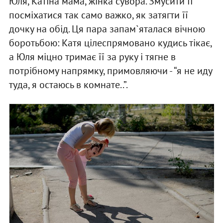
Юля, Катіна мама, жінка сувора. Змусити її
посміхатися так само важко, як затягти її
дочку на обід. Ця пара запам`яталася вічною
боротьбою: Катя цілеспрямовано кудись тікає,
а Юля міцно тримає її за руку і тягне в
потрібному напрямку, примовляючи - “я не иду
туда, я остаюсь в комнате..”.