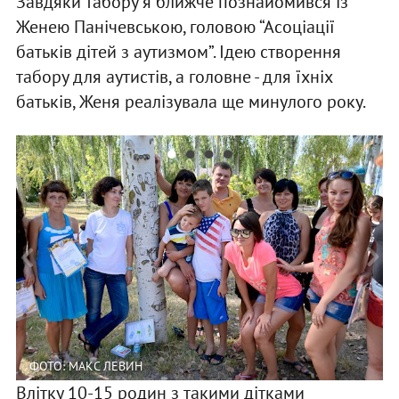
Завдяки табору я ближче познайомився із
Женею Панічевською, головою “Асоціації
батьків дітей з аутизмом”. Ідею створення
табору для аутистів, а головне - для їхніх
батьків, Женя реалізувала ще минулого року.
ФОТО: МАКС ЛЕВИН
Влітку 10-15 родин з такими дітками