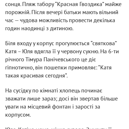
сонця. Пляж табору “Красная Гвоздика” майже
порожній. Після вечері батьки мають вільний
час — чудова можливість провести декілька
годин наодинці з дитиною.
Біля входу у корпус прогулюється “святкова”
Катя – Юля вдягла її у червону сукню. На 6-ти
річного Тімура Панічевського це діє
гіпнотично, він пошепки примовляє: “Катя
такая красивая сегодня”.
На сусідку по кімнаті хлопець починає
зважати лише зараз; досі він звертав більше
уваги на місцевий фонтан і зарості за
корпусом.