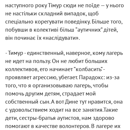
наступного року Тімур сюди не поїде — у нього
не настільки складний випадок, щоб
спеціально корегувати поведінку. Більше того,
побувши в колективі більш “аутичних” дітей,
він починає їх «наслідувати».
- Тимур - единственный, наверное, кому лагерь
не идет на пользу. Он не любит больших
коллективов, его начинает ”колбасить” -
проявляет агрессию, убегает. Парадокс: из-за
того, что я организовываю лагерь, чтобы
помочь другим детям, страдает мой
собственный сын. А вот Дине тут нравится, она
с удовольствием ходит на все занятия.Такие
дети, сестры-братья аутистов, нам здорово
помогают в качестве волонтеров. В лагере их