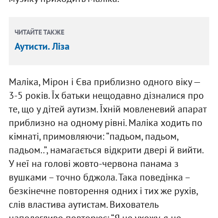
ЧИТАЙТЕ ТАКЖЕ
Аутисти. Ліза
Маліка, Мірон і Єва приблизно одного віку —
3-5 років. Їх батьки нещодавно дізналися про
те, що у дітей аутизм. Їхній мовленевий апарат
приблизно на одному рівні. Маліка ходить по
кімнаті, примовляючи: “падьом, падьом,
падьом..”, намагається відкрити двері й вийти.
У неї на голові жовто-червона панама з
вушками – точно бджола. Така поведінка –
безкінечне повторення одних і тих же рухів,
слів властива аутистам. Вихователь
наполегливо повторює: “Я не ухожу, я не