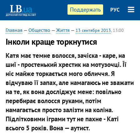
Поддержать
РУС
Главная
—
Общество
—
Життя
—
13 сентября 2013
, 13:00
Інколи краще торкнутися
Катя має темне волосся, зачіска - каре, на
шиї - простенький хрестик на мотузочці. Її
ніс майже торкається мого обличчя. Я
відчуваю її запах, але намагаюсь не зважати
на те, як вона досліджує мене: повільно
перебирає волосся руками, потім
намагається просто залізти на коліна.
Підлітковими іграми тут не пахне - Каті
всього 5 років. Вона — аутист.