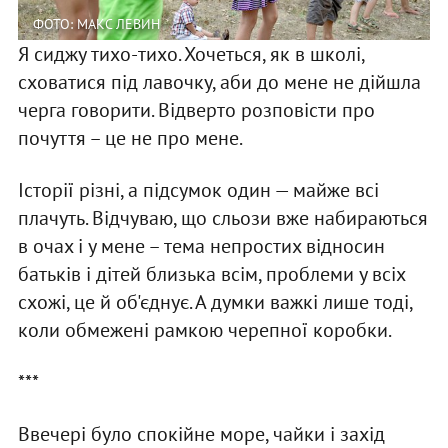
ФОТО: МАКС ЛЕВИН
Я сиджу тихо-тихо. Хочеться, як в школі,
сховатися під лавочку, аби до мене не дійшла
черга говорити. Відверто розповісти про
почуття – це не про мене.
Історії різні, а підсумок один — майже всі
плачуть. Відчуваю, що сльози вже набираються
в очах і у мене – тема непростих відносин
батьків і дітей близька всім, проблеми у всіх
схожі, це й об'єднує. А думки важкі лише тоді,
коли обмежені рамкою черепної коробки.
***
Ввечері було спокійне море, чайки і захід