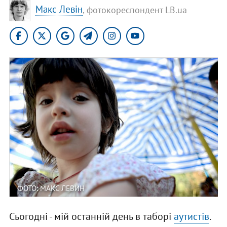
​Макс Левін
, фотокореспондент LB.ua
ФОТО: МАКС ЛЕВИН
Сьогодні - мій останній день в таборі
аутистів
.