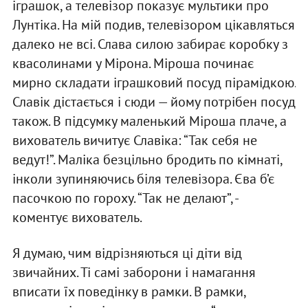
іграшок, а телевізор показує мультики про
Лунтіка. На мій подив, телевізором цікавляться
далеко не всі. Слава силою забирає коробку з
квасолинами у Мірона. Міроша починає
мирно складати іграшковий посуд пірамідкою.
Славік дістається і сюди — йому потрібен посуд
також. В підсумку маленький Міроша плаче, а
вихователь вичитує Славіка: “Так себя не
ведут!”. Маліка безцільно бродить по кімнаті,
інколи зупиняючись біля телевізора. Єва б’є
пасочкою по гороху. “Так не делают”, -
коментує вихователь.
Я думаю, чим відрізняються ці діти від
звичайних. Ті самі заборони і намагання
вписати їх поведінку в рамки. В рамки,