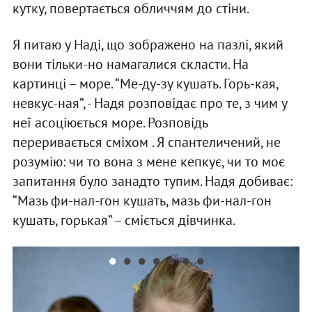
кутку, повертається обличчям до стіни.
Я питаю у Наді, що зображено на пазлі, який
вони тільки-но намагалися скласти. На
картинці – море. “Ме-ду-зу кушать. Горь-кая,
невкус-ная”, - Надя розповідає про те, з чим у
неї асоціюється море. Розповідь
переривається сміхом . Я спантеличений, не
розумію: чи то вона з мене кепкує, чи то моє
запитання було занадто тупим. Надя добиває:
“Мазь фи-нал-гон кушать, мазь фи-нал-гон
кушать, горькая” – сміється дівчинка.