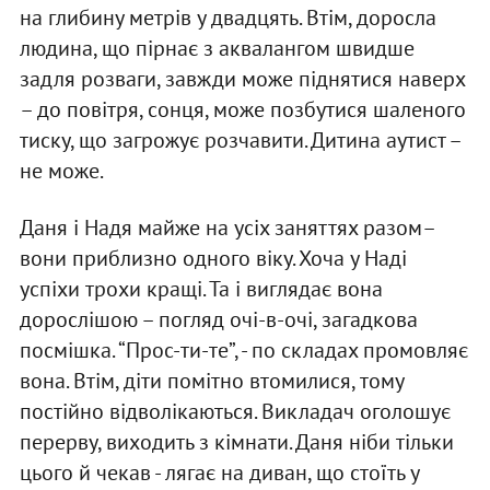
на глибину метрів у двадцять. Втім, доросла
людина, що пірнає з аквалангом швидше
задля розваги, завжди може піднятися наверх
– до повітря, сонця, може позбутися шаленого
тиску, що загрожує розчавити. Дитина аутист –
не може.
Даня і Надя майже на усіх заняттях разом–
вони приблизно одного віку. Хоча у Наді
успіхи трохи кращі. Та і виглядає вона
дорослішою – погляд очі-в-очі, загадкова
посмішка. “Прос-ти-те”, - по складах промовляє
вона. Втім, діти помітно втомилися, тому
постійно відволікаються. Викладач оголошує
перерву, виходить з кімнати. Даня ніби тільки
цього й чекав - лягає на диван, що стоїть у