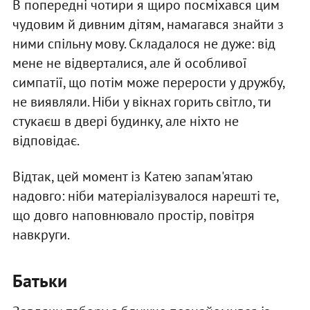
В попередні чотири я щиро посміхався цим
чудовим й дивним дітям, намагався знайти з
ними спільну мову. Складалося не дуже: від
мене не відверталися, але й особливої
симпатії, що потім може перерости у дружбу,
не виявляли. Ніби у вікнах горить світло, ти
стукаєш в двері будинку, але ніхто не
відповідає.
Відтак, цей момент із Катею запам'ятаю
надовго: ніби матеріалізувалося нарешті те,
що довго наповнювало простір, повітря
навкруги.
Батьки