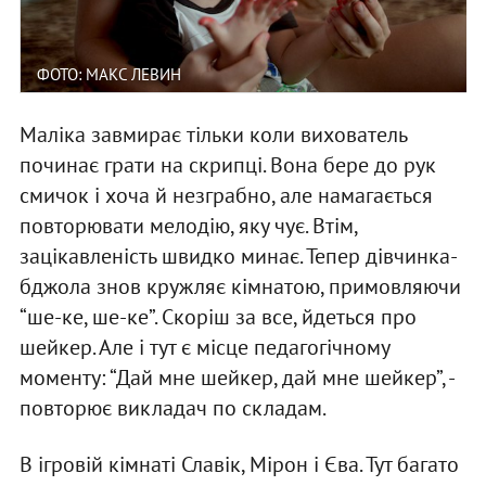
ФОТО: МАКС ЛЕВИН
Маліка завмирає тільки коли вихователь
починає грати на скрипці. Вона бере до рук
смичок і хоча й незграбно, але намагається
повторювати мелодію, яку чує. Втім,
зацікавленість швидко минає. Тепер дівчинка-
бджола знов кружляє кімнатою, примовляючи
“ше-ке, ше-ке”. Скоріш за все, йдеться про
шейкер. Але і тут є місце педагогічному
моменту: “Дай мне шейкер, дай мне шейкер”, -
повторює викладач по складам.
В ігровій кімнаті Славік, Мірон і Єва. Тут багато