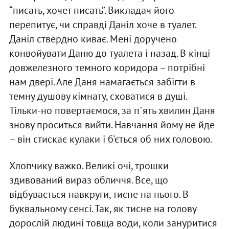
“писать, хочет писать”. Викладач його
перепитує, чи справді Даніл хоче в туалет.
Даніл ствердно киває. Мені доручено
конвойувати Даню до туалета і назад. В кінці
довжелезного темного коридора – потрібні
нам двері. Але Даня намагається забігти в
темну душову кімнату, сховатися в душі.
Тільки-но повертаємося, за п`ять хвилин Даня
знову проситься вийти. Навчання йому не йде
– він стискає кулаки і б'ється об них головою.
Хлопчику важко. Великі очі, трошки
здивований вираз обличчя. Все, що
відбувається навкруги, тисне на нього. В
буквальному сенсі. Так, як тисне на голову
дорослій людині товща води, коли зануритися