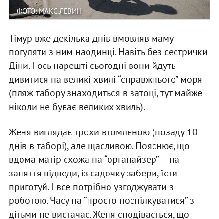
ФОТО: МАКС ЛЕВИН
Тімур вже декілька днів вмовляв маму
погуляти з ним наодинці. Навіть без сестрички
Діни. І ось нарешті сьогодні вони йдуть
дивитися на великі хвилі “справжнього” моря
(пляж табору знаходиться в затоці, тут майже
ніколи не буває великих хвиль).
Женя виглядає трохи втомленою (позаду 10
днів в таборі), але щасливою. Пояснює, що
вдома матір схожа на “органайзер” — на
заняття відведи, із садочку забери, їсти
приготуй. І все потрібно узгоджувати з
роботою. Часу на “просто поспілкуватися” з
дітьми не вистачає. Женя сподівається, що