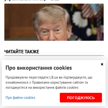
ЧИТАЙТЕ ТАКЖЕ
24 апреля 2009, 09:00
КОСТЬ БОНДАРЕНКО
Про використання cookies
Нам год!
Продовжуючи переглядати LB.ua ви підтверджуєте, що
ознайомилися з Правилами користування сайтом та
21 апреля 2009, 13:00
погоджуєтеся на використання файлів cookies
АННА ШЕВЧУК
…а посредине – 100-метровый Ленин
Про файли cookies
ПОГОДЖУЮСЬ