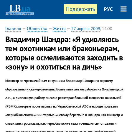
Поддержать
РУС
Главная
—
Общество
—
Життя
—
27 апреля 2009
, 14:00
Владимир Шандра: «Я удивляюсь
тем охотникам или браконьерам,
которые осмеливаются заходить в
«зону» и охотиться на дичь»
Министр по чрезвычайным ситуациям Владимир Шандра по первому
образованию инженер-атомщик. Более пяти лет он работал на Хмельницкой
АЭС, а дипломную работу писал о реакторах большой мощности канальной
(РБМК), которые после взрыва на Чернобыльской АЭС в народе прозвали
«чернобыльскими». В интервью «Левому берегу» г-н Шандра как министр и
специалист рассказал, как чернобыльские села «очищаются» от цезия и
стронция, какие опасности таит «зона» и когда ЧАЭС станет безопасной