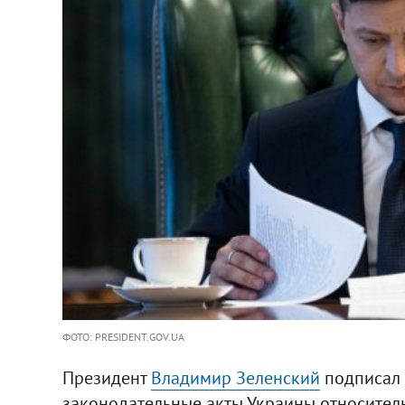
ФОТО: PRESIDENT.GOV.UA
Президент
Владимир Зеленский
подписал 
законодательные акты Украины относител