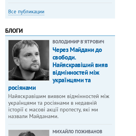
Все публикации
БЛОГИ
ВОЛОДИМИР В'ЯТРОВИЧ
Через Майдани до
свободи.
Найяскравіший вияв
відмінностей між
українцями та
росіянами
Найяскравішим виявом відмінностей між
українцями та росіянами в недавній
історії є масові акції протесту, які ми
назвали Майданами.
МИХАЙЛО ПОЖИВАНОВ