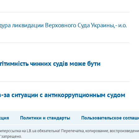
ра ликвидации Верховного Суда Украины, - и.о.
егітимність чинних судів може бути
з-за ситуации с антикоррупционным судом
кция
Политики и стандарты
Пользовательское соглаш
перссылка на LB.ua обязательна! Перепечатка, копирование, воспроизведени
а" запрещено.