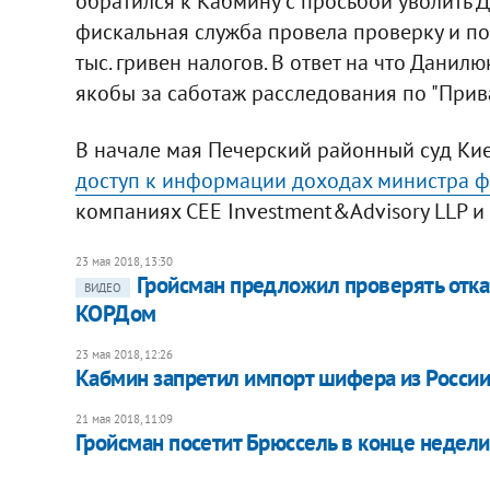
обратился к Кабмину с просьбой уволить Д
фискальная служба провела проверку и п
тыс. гривен налогов. В ответ на что Данил
якобы за саботаж расследования по "Прив
В начале мая Печерский районный суд Ки
доступ к информации доходах министра 
компаниях CEE Investment&Advisory LLP и R
23 мая 2018, 13:30
​Гройсман предложил проверять от
ВИДЕО
КОРДом
23 мая 2018, 12:26
Кабмин запретил импорт шифера из Росси
21 мая 2018, 11:09
Гройсман посетит Брюссель в конце недели