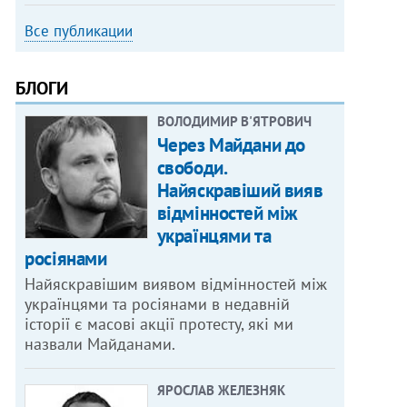
Все публикации
БЛОГИ
ВОЛОДИМИР В'ЯТРОВИЧ
Через Майдани до
свободи.
Найяскравіший вияв
відмінностей між
українцями та
росіянами
Найяскравішим виявом відмінностей між
українцями та росіянами в недавній
історії є масові акції протесту, які ми
назвали Майданами.
ЯРОСЛАВ ЖЕЛЕЗНЯК