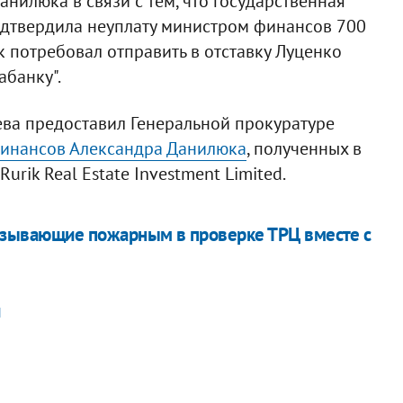
анилюка в связи с тем, что государственная
одтвердила неуплату министром финансов 700
юк потребовал отправить в отставку Луценко
абанку".
ева предоставил Генеральной прокуратуре
финансов Александра Данилюка
, полученных в
urik Real Estate Investment Limited.
казывающие пожарным в проверке ТРЦ вместе с
и