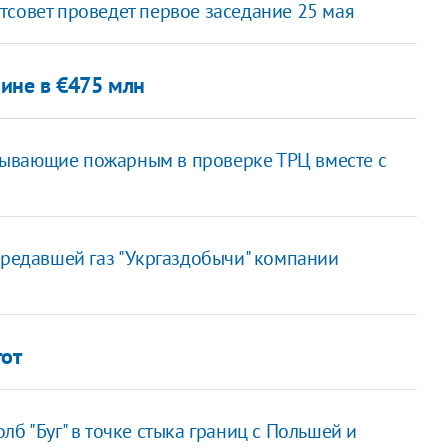
тсовет проведет первое заседание 25 мая
ине в €475 млн
зывающие пожарным в проверке ТРЦ вместе с
ередавшей газ "Укргаздобычи" компании
гот
б "Буг" в точке стыка границ с Польшей и