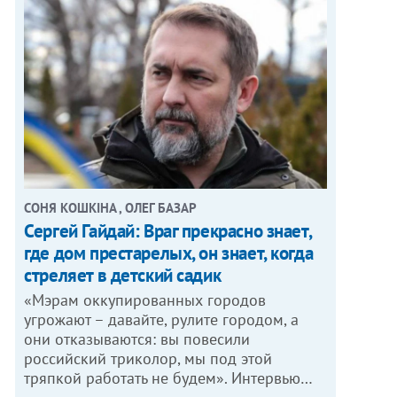
СОНЯ КОШКІНА , ОЛЕГ БАЗАР
Сергей Гайдай: Враг прекрасно знает,
где дом престарелых, он знает, когда
стреляет в детский садик
«Мэрам оккупированных городов
угрожают – давайте, рулите городом, а
они отказываются: вы повесили
российский триколор, мы под этой
тряпкой работать не будем». Интервью…