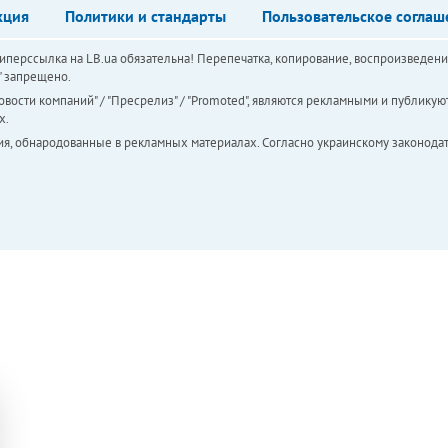
кция
Политики и стандарты
Пользовательское соглаш
перссылка на LB.ua обязательна! Перепечатка, копирование, воспроизведени
а" запрещено.
вости компаний" / "Пресрелиз" / "Promoted", являются рекламными и публикуют
х.
ия, обнародованные в рекламных материалах. Согласно украинскому законодат