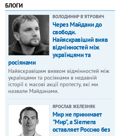
БЛОГИ
ВОЛОДИМИР В'ЯТРОВИЧ
Через Майдани до
свободи.
Найяскравіший вияв
відмінностей між
українцями та
росіянами
Найяскравішим виявом відмінностей між
українцями та росіянами в недавній
історії є масові акції протесту, які ми
назвали Майданами.
ЯРОСЛАВ ЖЕЛЕЗНЯК
Мир не принимает
"Мир", а Siemens
оставляет Россию без