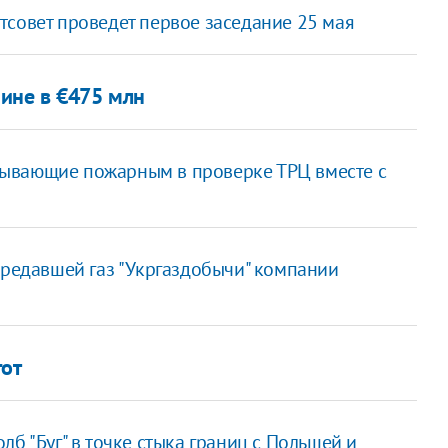
тсовет проведет первое заседание 25 мая
ине в €475 млн
зывающие пожарным в проверке ТРЦ вместе с
ередавшей газ "Укргаздобычи" компании
гот
б "Буг" в точке стыка границ с Польшей и