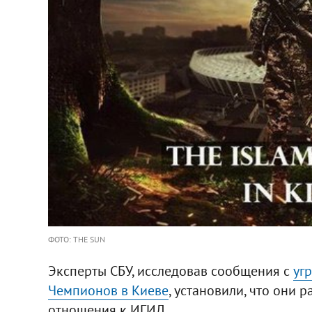
ФОТО: THE SUN
Эксперты СБУ, исследовав сообщения с
уг
Чемпионов в Киеве
, установили, что они 
отношения к ИГИЛ.