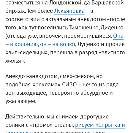
разместиться на Лондонской, да Варшавской
биржах. Тем более
Лукьяновка
– в
соответствии с актуальным анекдотом - после
того, как тут поселились Тимошенко, Диденко
(отсюда уже, впрочем, переместившиеся.
Она
– в колонию
,
он – на волю
), Луценко и прочие
«вип-сидельцы», перешла в разряд «элитного
жилья».
Анекдот-анекдотом, смех-смехом, но
подобная «реклама» СИЗО – нечто из ряда
вон выходящее, невероятно абсурдное и
ужасающее.
Действительно, мы снимаем дорогущие
ролики с «промо» страны,
рисуем «Спрытка и
Гарнюню»
, зазываем туристов на Евро…,