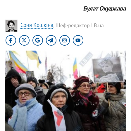
Булат Окуджава
Соня Кошкіна
, Шеф-редактор LB.ua