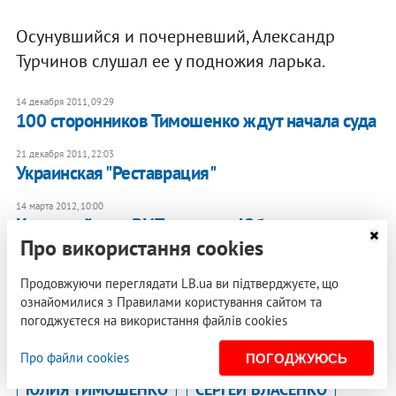
Осунувшийся и почерневший, Александр
Турчинов слушал ее у подножия ларька.
14 декабря 2011, 09:29
100 сторонников Тимошенко ждут начала суда
21 декабря 2011, 22:03
Украинская "Реставрация"
14 марта 2012, 10:00
Казенный дом ВИП–уровня. Юбилею одного
Про використання cookies
СИЗО посвящается
Продовжуючи переглядати LB.ua ви підтверджуєте, що
ознайомилися з Правилами користування сайтом та
Соня Кошкіна
, Шеф-редактор LB.ua
погоджуєтеся на використання файлів cookies
Про файли cookies
ПОГОДЖУЮСЬ
ЮЛИЯ ТИМОШЕНКО
СЕРГЕЙ ВЛАСЕНКО