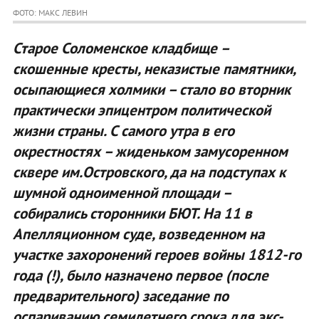
ФОТО: МАКС ЛЕВИН
Старое Соломенское кладбище –
скошенные кресты, неказистые памятники,
осыпающиеся холмики – стало во вторник
практически эпицентром политической
жизни страны. С самого утра в его
окрестностях – жиденьком замусоренном
сквере им.Островского, да на подступах к
шумной одноименной площади –
собирались сторонники БЮТ. На 11 в
Апелляционном суде, возведенном на
участке захоронений героев войны 1812-го
года (!), было назначено первое (после
предварительного) заседание по
оспариванию семилетнего срока для экс-