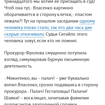
тринадцатого мы хотим ее притащить в суд!
Чтоб она тут, - Власенко картинно
оборачивается в сторону клетки, - пластом
лежала?! Тут на прошлом заседании
одному
человеку плохо стало, так его два часа две
скорые откачивало.
Судья Ситайло этого
человека зовут, если кто не помнит.
Прокурор Фролова смущенно потупила
взгляд, симулировав бурную письменную
деятельность.
- Микитенко, вы – палач! – уже буквально
вопил Власенко, грозно подавшись в сторону
прокурора. - Палач! Гестаповцы! Палачи!
Шавки! – восклицал, зачитывая фамилии
подписантов злополучной справки.