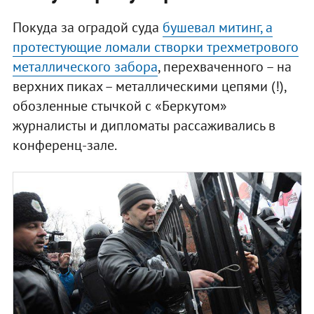
Покуда за оградой суда
бушевал митинг, а
протестующие ломали створки трехметрового
металлического забора
, перехваченного – на
верхних пиках – металлическими цепями (!),
обозленные стычкой с «Беркутом»
журналисты и дипломаты рассаживались в
конференц-зале.