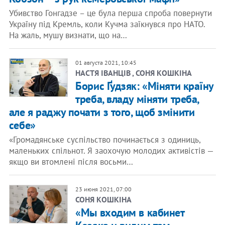
Убивство Гонгадзе – це була перша спроба повернути
Україну під Кремль, коли Кучма заїкнувся про НАТО.
На жаль, мушу визнати, що на…
01 августа 2021, 10:45
НАСТЯ ІВАНЦІВ , СОНЯ КОШКІНА
Борис Ґудзяк: «Міняти країну
треба, владу міняти треба,
але я раджу почати з того, щоб змінити
себе»
«Громадянське суспільство починається з одиниць,
маленьких спільнот. Я заохочую молодих активістів —
якщо ви втомлені після восьми…
23 июня 2021, 07:00
СОНЯ КОШКІНА
«Мы входим в кабинет