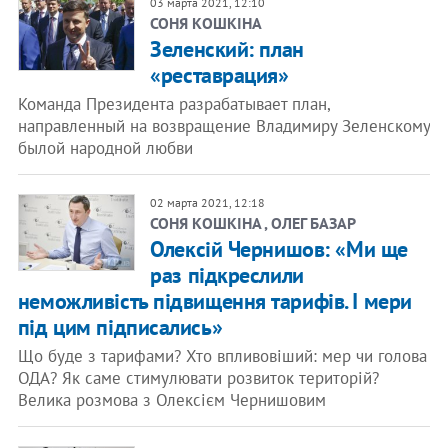
03 марта 2021, 12:10
СОНЯ КОШКІНА
Зеленский: план
«реставрация»
Команда Президента разрабатывает план,
направленный на возвращение Владимиру Зеленскому
былой народной любви
02 марта 2021, 12:18
СОНЯ КОШКІНА , ОЛЕГ БАЗАР
Олексій Чернишов: «Ми ще
раз підкреслили
неможливість підвищення тарифів. І мери
під цим підписались»
Що буде з тарифами? Хто впливовіший: мер чи голова
ОДА? Як саме стимулювати розвиток територій?
Велика розмова з Олексієм Чернишовим