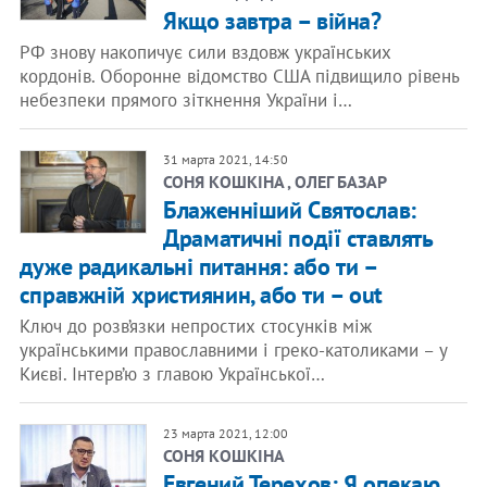
Якщо завтра – війна?
РФ знову накопичує сили вздовж українських
кордонів. Оборонне відомство США підвищило рівень
небезпеки прямого зіткнення України і…
31 марта 2021, 14:50
СОНЯ КОШКІНА , ОЛЕГ БАЗАР
Блаженніший Святослав:
Драматичні події ставлять
дуже радикальні питання: або ти –
справжній християнин, або ти – out
Ключ до розв’язки непростих стосунків між
українськими православними і греко-католиками – у
Києві. Інтерв’ю з главою Української…
23 марта 2021, 12:00
СОНЯ КОШКІНА
Евгений Терехов: Я опекаю