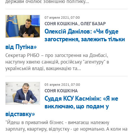
держави очолює зовнішню політику…
07 апреля 2021, 07:00
СОНЯ КОШКІНА , ОЛЕГ БАЗАР
Олексій Данілов: «Чи буде
загострення, залежить тільки
від Путіна»
Секретар РНБО – про загострення на Донбасі,
наступну хвилю санкцій, російську "агентуру" в
українській владі, вакцинацію та…
05 апреля 2021, 07:00
СОНЯ КОШКІНА
Суддя КСУ Касмінін: «Я не
виключаю, що подам у
відставку»
"Йдеш в приватний бізнес - вимагаєш належну
зарплату, квартиру, відпустку - це нормально. А коли на