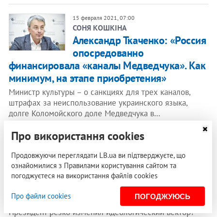
15 февраля 2021, 07:00
СОНЯ КОШКІНА
​Александр Ткаченко: «Россия
опосредованно
финансировала «каналы Медведчука». Как
минимум, на этапе приобретения»
Министр культуры – о санкциях для трех каналов,
штрафах за неиспользование украинского языка,
долге Коломойского доле Медведчука в…
Про використання cookies
12 февраля 2021, 12:00
СОНЯ КОШКІНА
Продовжуючи переглядати LB.ua ви підтверджуєте, що
Полураспад «Слуги народа»,
ознайомилися з Правилами користування сайтом та
«партия Разумкова» и новый
погоджуєтеся на використання файлів cookies
политпроект Банковой
Про файли cookies
ПОГОДЖУЮСЬ
Кто из лидеров СН хочет с ней порвать? Почему
Президент резко изменил идеологический вектор?