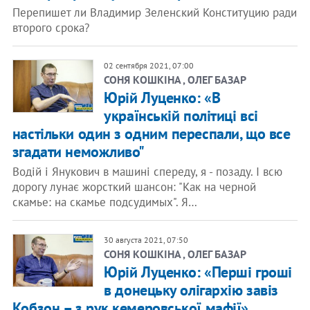
Перепишет ли Владимир Зеленский Конституцию ради
второго срока?
02 сентября 2021, 07:00
СОНЯ КОШКІНА , ОЛЕГ БАЗАР
Юрій Луценко: «В
українській політиці всі
настільки один з одним переспали, що все
згадати неможливо"
Водій і Янукович в машині спереду, я - позаду. І всю
дорогу лунає жорсткий шансон: "Как на черной
скамье: на скамье подсудимых". Я…
30 августа 2021, 07:50
СОНЯ КОШКІНА , ОЛЕГ БАЗАР
Юрій Луценко: «Перші гроші
в донецьку олігархію завіз
Кобзон – з рук кемеровської мафії»