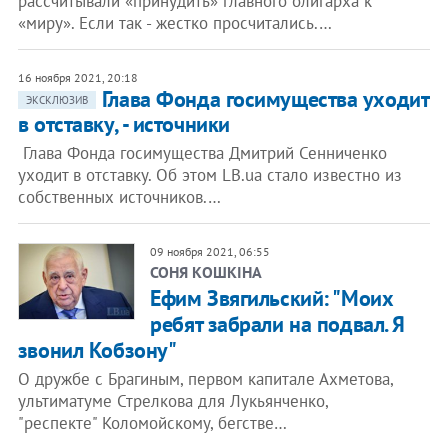
рассчитывали «принудить» главного олигарха к
«миру». Если так - жестко просчитались.…
16 ноября 2021, 20:18
Глава Фонда госимущества уходит
ЭКСКЛЮЗИВ
в отставку, - источники
Глава Фонда госимущества Дмитрий Сенниченко
уходит в отставку. Об этом LB.ua стало известно из
собственных источников.…
09 ноября 2021, 06:55
СОНЯ КОШКІНА
Ефим Звягильский: "Моих
ребят забрали на подвал. Я
звонил Кобзону"
О дружбе с Брагиным, первом капитале Ахметова,
ультиматуме Стрелкова для Лукьянченко,
"респекте" Коломойскому, бегстве…