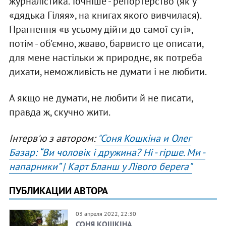
журналістика. Точніше - репортерство (як у
«дядька Гіляя», на книгах якого вивчилася).
Прагнення «в усьому дійти до самої суті»,
потім - об'ємно, жваво, барвисто це описати,
для мене настільки ж природнє, як потреба
дихати, неможливість не думати і не любити.
А якщо не думати, не любити й не писати,
правда ж, скучно жити.
Інтерв'ю з автором:
"Соня Кошкіна и Олег
Базар: “Ви чоловік і дружина? Ні - гірше. Ми -
напарники” | Карт Бланш у Лівого берега"
ПУБЛИКАЦИИ АВТОРА
03 апреля 2022, 22:30
СОНЯ КОШКІНА