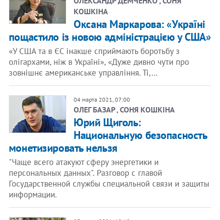
ОЛЕКСАНДР ДЕМЧЕНКО , СОНЯ
КОШКІНА
Оксана Маркарова: «Україні
пощастило із новою адміністрацією у США»
«У США та в ЄС інакше сприймають боротьбу з
олігархами, ніж в Україні», «Дуже дивно чути про
зовнішнє американське управління. Ті,…
04 марта 2021, 07:00
ОЛЕГ БАЗАР , СОНЯ КОШКІНА
Юрий Щиголь:
Национальную безопасность
монетизировать нельзя
"Чаще всего атакуют сферу энергетики и
персональных данных". Разговор с главой
Государственной службы специальной связи и защиты
информации.