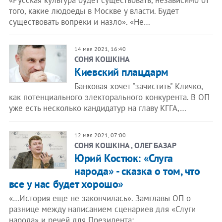
«Русская культура будет существовать, независимо от
того, какие людоеды в Москве у власти. Будет
существовать вопреки и назло». «Не…
14 мая 2021, 16:40
СОНЯ КОШКІНА
Киевский плацдарм
Банковая хочет "зачистить" Кличко,
как потенциального электорального конкурента. В ОП
уже есть несколько кандидатур на главу КГГА,…
12 мая 2021, 07:00
СОНЯ КОШКІНА , ОЛЕГ БАЗАР
Юрий Костюк: «Слуга
народа» - сказка о том, что
все у нас будет хорошо»
«…История еще не закончилась». Замглавы ОП о
разнице между написанием сценариев для «Слуги
народа» и речей для Президента;…