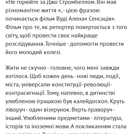
«Не горюйте за Джо Стромбеллом. Він мав
різноманітне життя », - цією фразою
починається фільм Вуді Алена« Сенсація».
Фільм про те, як репортер повертається з того
світу, щоб провести своє найкраще
розслідування. Точніше - допомогти провести
його молодий колезі.
Жити не скучно - головне, чого мені завжди
хотілося. Щоб кожен день - нові люди, події,
міста, універсали-конституції-революції-
контрасигнації. Тому, напевно, в дитинстві
улюбленою іграшкою був калейдоскоп. Круть
ліворуч - один візерунок. Верть праворуч -
інший. Улюбленими предметами - література,
історія та іноземні мови. А покликанням стала