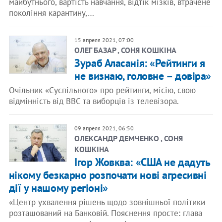
майбутнього, вартість навчання, відтік мізків, втрачене
покоління карантину,…
15 апреля 2021, 07:00
ОЛЕГ БАЗАР , СОНЯ КОШКІНА
Зураб Аласанія: «Рейтинги я
не визнаю, головне – довіра»
Очільник «Суспільного» про рейтинги, місію, свою
відмінність від BBC та виборців із телевізора.
09 апреля 2021, 06:50
ОЛЕКСАНДР ДЕМЧЕНКО , СОНЯ
КОШКІНА
Ігор Жовква: «США не дадуть
нікому безкарно розпочати нові агресивні
дії у нашому регіоні»
«Центр ухвалення рішень щодо зовнішньої політики
розташований на Банковій. Пояснення просте: глава