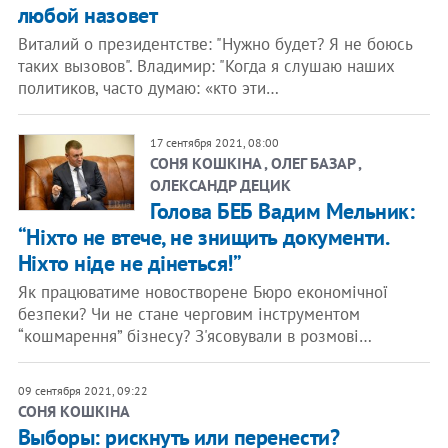
любой назовет
Виталий о президентстве: "Нужно будет? Я не боюсь
таких вызовов". Владимир: "Когда я слушаю наших
политиков, часто думаю: «кто эти…
17 сентября 2021, 08:00
СОНЯ КОШКІНА , ОЛЕГ БАЗАР ,
ОЛЕКСАНДР ДЕЦИК
Голова БЕБ Вадим Мельник:
“Ніхто не втече, не знищить документи.
Ніхто ніде не дінеться!”
Як працюватиме новостворене Бюро економічної
безпеки? Чи не стане черговим інструментом
“кошмарення” бізнесу? З'ясовували в розмові…
09 сентября 2021, 09:22
СОНЯ КОШКІНА
Выборы: рискнуть или перенести?