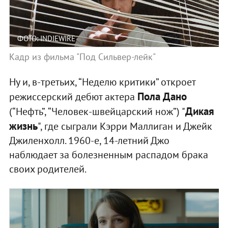
ФОТО: INDIEWIRE
Кадр из фильма "Под Сильвер-лейк"
Ну и, в-третьих, “Неделю критики” откроет
Пола Дано
режиссерский дебют актера
Дикая
(“Нефть”, “Человек-швейцарский нож”) "
жизнь
", где сыграли Кэрри Маллиган и Джейк
Джиленхолл. 1960-е, 14-летний Джо
наблюдает за болезненным распадом брака
своих родителей.