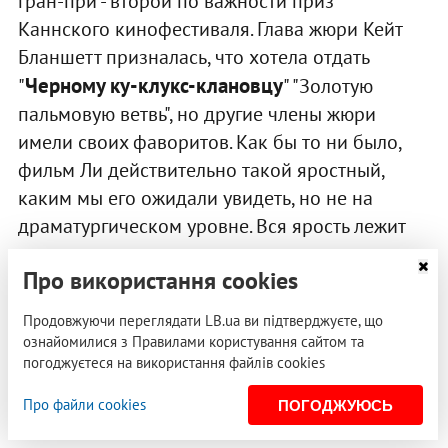
гран-при - второй по важности приз
Каннского кинофестиваля. Глава жюри Кейт
Бланшетт призналась, что хотела отдать
Черному ку-клукс-клановцу
"
" "Золотую
пальмовую ветвь", но другие члены жюри
имели своих фаворитов. Как бы то ни было,
фильм Ли действительно такой яростный,
каким мы его ожидали увидеть, но не на
драматургическом уровне. Вся ярость лежит
на поверхности: шутки с аллюзиями на
Про використання cookies
Трампа, финал под видео из правого марша в
Шарлоттсвиля делают серьезную критику
Продовжуючи переглядати LB.ua ви підтверджуєте, що
этого фильма практически невозможной. "Это
ознайомилися з Правилами користування сайтом та
важный фильм" - главное определение для
погоджуєтеся на використання файлів cookies
"Blackkklansman", но, к сожалению, на уровне
Про файли cookies
ПОГОДЖУЮСЬ
персонажей и сюжета это не раскрывается.