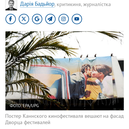
Дарія Бадьйор
, критикиня, журналістка
ФОТО: EPA/UPG
Постер Каннского кинофестиваля вешают на фасад
Дворца фестивалей