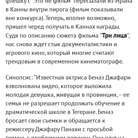
флешку с “Это не фильм” пересылали из Ирана
в Канны внутри пирога (фильм показывали
вне конкурса). Теперь, вполне возможно,
пришел черед получать в Каннах награды.
Три лица
Судя по описанию сюжета фильма "
",
нас снова ждет стык документалистики и
игрового кино, который многие считают
трендовым в современном кинематографе.
Синопсис: “Известная актриса Беназ Джафари
взволнована видео, которое выложила
молодая девушка, живущая в провинции, – ее
семья не разрешает продолжать обучение в
драматической школе в Тегеране. Беназ
бросает свои съемки и обращается к
режиссеру Джафару Панахи с просьбой
помочь с проблемами девушки. Они едут на