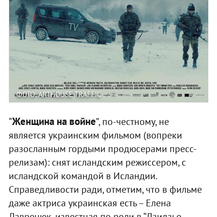
ФОТО: ARTHOUSE TRAFFIC
Женщина на войне
“
”, по-честному, не
является украинским фильмом (вопреки
разосланным гордыми продюсерами пресс-
релизам): снят исландским режиссером, с
исландской командой в Исландии.
Справедливости ради, отметим, что в фильме
даже актриса украинская есть – Елена
Лавренюк, известная по роли в “Дзидзьо.