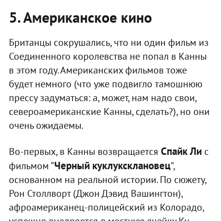
5. Американское кино
Британцы сокрушались, что ни один фильм из
Соединенного королевства не попал в Канны
в этом году. Американских фильмов тоже
будет немного (что уже подвигло тамошнюю
прессу задуматься: а, может, нам надо свои,
североамериканские Канны, сделать?), но они
очень ожидаемы.
Спайк Ли
Во-первых, в Канны возвращается
с
Черный куклуксклановец
фильмом “
”,
основанном на реальной истории. По сюжету,
Рон Столлворт (Джон Дэвид Вашингтон),
афроамериканец-полицейский из Колорадо,
успешно внедряется в местную ячейку Ку-