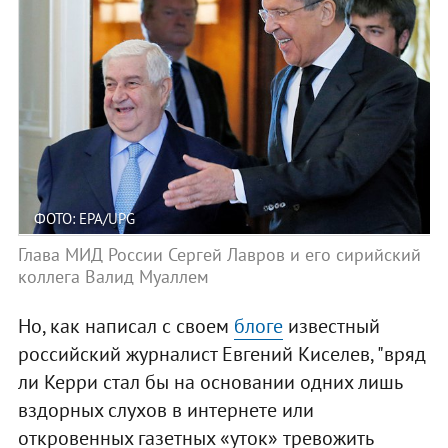
ФОТО: EPA/UPG
Глава МИД России Сергей Лавров и его сирийский
коллега Валид Муаллем
Но, как написал с своем
блоге
известный
российский журналист Евгений Киселев, "вряд
ли Керри стал бы на основании одних лишь
вздорных слухов в интернете или
откровенных газетных «уток» тревожить