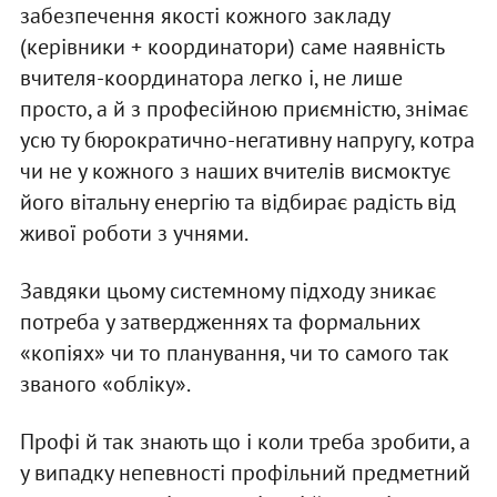
забезпечення якості кожного закладу
(керівники + координатори) саме наявність
вчителя-координатора легко і, не лише
просто, а й з професійною приємністю, знімає
усю ту бюрократично-негативну напругу, котра
чи не у кожного з наших вчителів висмоктує
його вітальну енергію та відбирає радість від
живої роботи з учнями.
Завдяки цьому системному підходу зникає
потреба у затвердженнях та формальних
«копіях» чи то планування, чи то самого так
званого «обліку».
Профі й так знають що і коли треба зробити, а
у випадку непевності профільний предметний