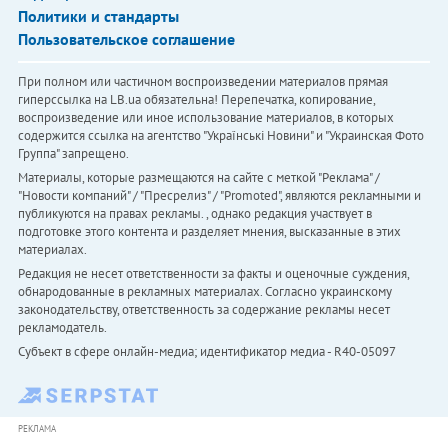
Политики и стандарты
Пользовательское соглашение
При полном или частичном воспроизведении материалов прямая
гиперссылка на LB.ua обязательна! Перепечатка, копирование,
воспроизведение или иное использование материалов, в которых
содержится ссылка на агентство "Українськi Новини" и "Украинская Фото
Группа" запрещено.
Материалы, которые размещаются на сайте с меткой "Реклама" /
"Новости компаний" / "Пресрелиз" / "Promoted", являются рекламными и
публикуются на правах рекламы. , однако редакция участвует в
подготовке этого контента и разделяет мнения, высказанные в этих
материалах.
Редакция не несет ответственности за факты и оценочные суждения,
обнародованные в рекламных материалах. Согласно украинскому
законодательству, ответственность за содержание рекламы несет
рекламодатель.
Субъект в сфере онлайн-медиа; идентификатор медиа - R40-05097
РЕКЛАМА