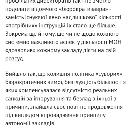
профільних директоратів так і не змогло
подолати відомчого «бюрократизавра» -
замість існуючої явно надлишкової кількості
«потрібних» інструкцій їх стало ще більше.
Зокрема ще й тому, що чи не щодо кожного
системно важливого аспекту діяльності МОН
«дозволив» кожному закладу діяти на свій
розсуд.
Вийшло так, що колишня політика «суворих»
бюрократичних вимог, безглуздість більшості з
яких компенсувалася відсутністю реальних
санкцій за ігнорування та безлад з їхньої з
причини, знайшла своє новітнє продовження
під виглядом впровадження принципу
автономії закладів.