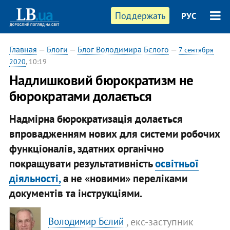
Поддержать
РУС
Главная
—
Блоги
—
Блог Володимира Бєлого
—
7 сентября
2020
, 10:19
Надлишковий бюрократизм не
бюрократами долається
Надмірна бюрократизація долається
впровадженням нових для системи робочих
функціоналів, здатних органічно
покращувати результативність
освітньої
діяльності,
а не «новими» переліками
документів та інструкціями.
, екс-заступник
Володимир Бєлий