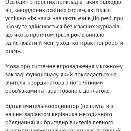
Ось один з простих прикладів таких підходів
від закордоних освітніх систем, які більш
успішно ніж наша навчають учнів. До речі, при
цьому те здійснюється без класних журналів,
що якось протягом трьох років випало
здійснювати й мені у ході контрактної роботи
«там».
Мова про системне впровадження у кожному
закладі функціоналу, який покладається на
вчителя-координатора з його чіткими
обов'язками та гарантованою доплатою.
Відтак вчитель-координатор (не плутати з
нашим варіантом керівника методичного
об’єднання) як бригадир вчителів певного
предмету неформально спрямовує поточний