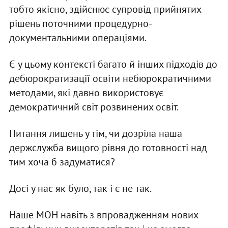
тобто якісно, здійснює супровід прийнятих
рішень поточними процедурно-
документальними операціями.
Є у цьому контексті багато й інших підходів до
дебюрократизації освіти небюрократичними
методами, які давно використовує
демократичний світ розвинених освіт.
Питання лишень у тім, чи дозріла наша
держслужба вищого рівня до готовності над
тим хоча б задуматися?
Досі у нас як було, так і є не так.
Наше МОН навіть з впровадженням нових