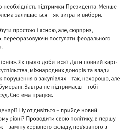
ро необхідність підтримки Президента. Менше
роблема залишається – як виграти вибори.
 бути простою і ясною, але, сюрприз,
о, перефразовуючи постулати феодального
.
іонів». Як цього добитися? Дати повний карт-
успільства, міжнародних донорів та влади
ж порушення в закупівлях – так, нехорошо, але
бумеранг. Завтра не підтримаєш – тобі
 суд. Система працює.
ценарії. Ну от дивіться – прийде новий
ому рівні? Проводити свою політику, в першу
ж – заміну керівного складу, пов’язаного з