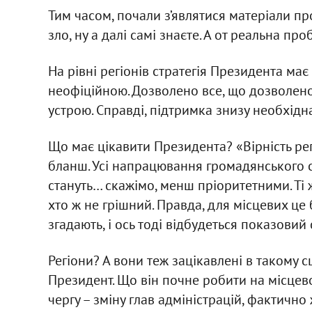
Тим часом, почали з’являтися матеріали п
зло, ну а далі самі знаєте. А от реальна п
На рівні регіонів стратегія Президента має
неофіційною. Дозволено все, що дозволен
устрою. Справді, підтримка знизу необхідна
Що має цікавити Президента? «Вірність рег
бланш. Усі напрацювання громадянського с
стануть… скажімо, менш пріоритетними. Ті 
хто ж не грішний. Правда, для місцевих це 
згадають, і ось тоді відбудеться показовий
Регіони? А вони теж зацікавлені в такому с
Президент. Що він почне робити на місцев
чергу – зміну глав адміністрацій, фактично 