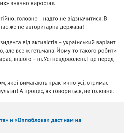
лих» значно виростає.
ійно, головне – надто не відзначитися. В
у нас же не авторитарна держава!
идента від активістів – український варіант
, але все ж гетьмана. Йому-то такого робити
рає, іншого – ні. Усі невдоволені. І це перед
м, якої вимагають практично усі, отримає
ультат! А процес, як говориться, не головне.
я» и «Оппоблока» даст нам на