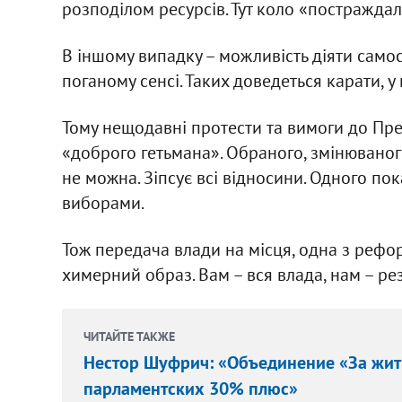
розподілом ресурсів. Тут коло «постражда
В іншому випадку – можливість діяти самост
поганому сенсі. Таких доведеться карати, 
Тому нещодавні протести та вимоги до През
«доброго гетьмана». Обраного, змінюваного
не можна. Зіпсує всі відносини. Одного пока
виборами.
Тож передача влади на місця, одна з рефор
химерний образ. Вам – вся влада, нам – рез
ЧИТАЙТЕ ТАКЖЕ
Нестор Шуфрич: «Объединение «За житт
парламентских 30% плюс»