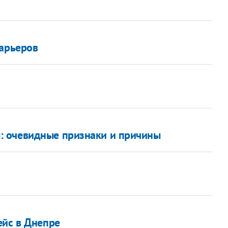
барьеров
: очевидные признаки и причины
а
ейс в Днепре