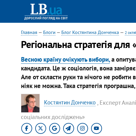
Главная
—
Блоги
—
Блог Костянтина Донченка
—
2 октя
Регіональна стратегія для
Весною країну очікують вибори,
а опитув
кандидата. Це ж соціологія, вона заміря
Але от скласти руки та нічого не робити
ніяк не можна. Така стратегія програшна
, Експерт Ана
Костянтин Донченко
соціальних досліджень»