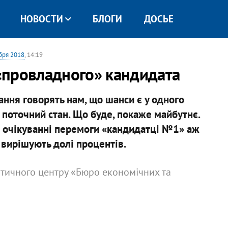
НОВОСТИ
БЛОГИ
ДОСЬЕ
бря 2018
, 14:19
 «провладного» кандидата
ання говорять нам, що шанси є у одного
є поточний стан. Що буде, покаже майбутнє.
 в очікуванні перемоги «кандидатці №1» аж
, вирішують долі процентів.
літичного центру «Бюро економічних та