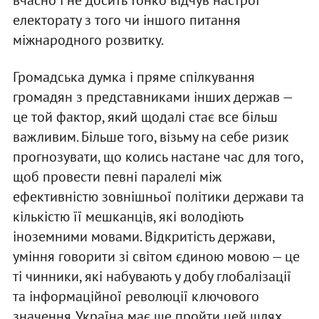
вчасно і не досить тонко відчув настрої
електорату з того чи іншого питання
міжнародного розвитку.
Громадська думка і пряме спілкування
громадян з представниками інших держав —
це той фактор, який щодалі стає все більш
важливим. Більше того, візьму на себе ризик
прогнозувати, що колись настане час для того,
щоб провести певні паралелі між
ефективністю зовнішньої політики держави та
кількістю її мешканців, які володіють
іноземними мовами. Відкритість держави,
уміння говорити зі світом єдиною мовою — це
ті чинники, які набувають у добу глобалізації
та інформаційної революції ключового
значення. Україна має ще пройти цей шлях.