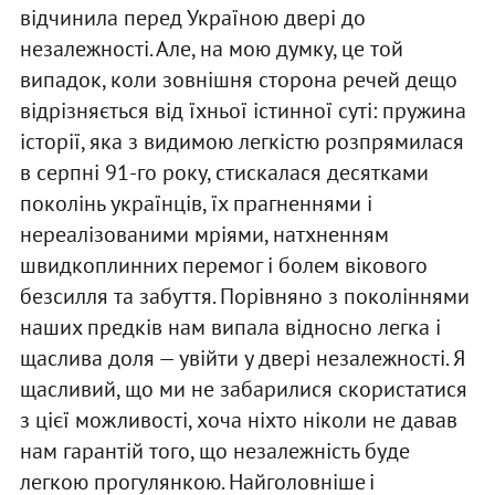
відчинила перед Україною двері до
незалежності. Але, на мою думку, це той
випадок, коли зовнішня сторона речей дещо
відрізняється від їхньої істинної суті: пружина
історії, яка з видимою легкістю розпрямилася
в серпні 91-го року, стискалася десятками
поколінь українців, їх прагненнями і
нереалізованими мріями, натхненням
швидкоплинних перемог і болем вікового
безсилля та забуття. Порівняно з поколіннями
наших предків нам випала відносно легка і
щаслива доля — увійти у двері незалежності. Я
щасливий, що ми не забарилися скористатися
з цієї можливості, хоча ніхто ніколи не давав
нам гарантій того, що незалежність буде
легкою прогулянкою. Найголов­ніше і