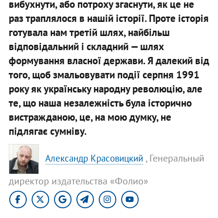
вибухнути, або потроху згаснути, як це не
раз траплялося в нашій історії. Проте історія
готувала нам третій шлях, найбільш
відповідальний і складний — шлях
формування власної держави. Я далекий від
того, щоб змальовувати події серпня 1991
року як українську народну революцію, але
те, що наша незалежність була історично
вистражданою, це, на мою думку, не
підлягає сумніву.
, Генеральный
Александр Красовицкий
директор издательства «Фолио»