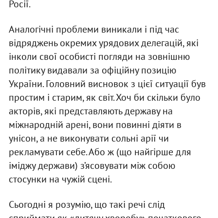
Росії.
Аналогічні проблеми виникали і під час
відряджень окремих урядових делегацій, які
інколи свої особисті погляди на зов­нішню
політику видавали за офіційну позицію
України. Голов­ний висновок з цієї ситуації був
простим і старим, як світ. Хоч би скільки було
акторів, які представляють державу на
міжнародній арені, вони повинні діяти в
унісон, а не виконувати сольні арії чи
рекламувати себе. Або ж (що найгірше для
іміджу держави) з’ясовувати між собою
стосунки на чужій сцені.
Сьогодні я розумію, що такі речі слід