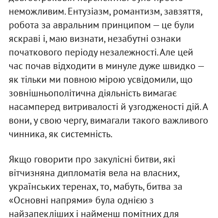
неможливим. Ентузіазм, романтизм, завзяття,
робота за авральним принципом — це були
яскраві і, маю визнати, незабутні ознаки
початкового періоду незалежності. Але цей
час почав відходити в минуле дуже швидко —
як тільки ми повною мірою усвідомили, що
зовнішньополітична діяльність вимагає
насамперед витривалості й узгодженості дій. А
вони, у свою чергу, вимагали такого важливого
чинника, як системність.
Якщо говорити про закулісні битви, які
вітчизняна дипломатія вела на власних,
українських теренах, то, мабуть, битва за
«Основні напрями» була однією з
найзапекліших і найменш помітних для