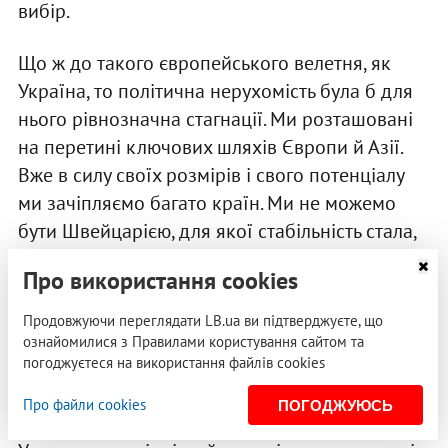
вибір.
Що ж до такого європейського велетня, як
Україна, то політична нерухомість була б для
нього рівнозначна стагнації. Ми розташовані
на перетині ключових шляхів Європи й Азії.
Вже в силу своїх розмірів і свого потенціалу
ми зачіпляємо багато країн. Ми не можемо
бути Швейцарією, для якої стабільність стала,
по суті, предметом національного культу. Ми
Про використання cookies
не можемо бути Туркменистаном — країною,
яка від природи отримала головну річ,
Продовжуючи переглядати LB.ua ви підтверджуєте, що
необхідну для процвітання на роки вперед:
ознайомилися з Правилами користування сайтом та
погоджуєтеся на використання файлів cookies
третє (чи, за іншими підрахунками, п’яте) місце
у світі за обсягом газових родовищ.
Про файли cookies
ПОГОДЖУЮСЬ