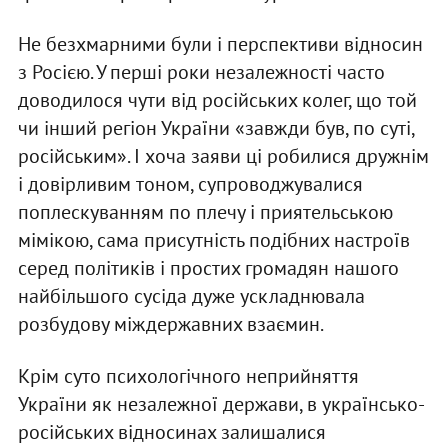
Не безхмарними були і перспективи відносин
з Росією. У перші роки незалежності часто
доводилося чути від російських колег, що той
чи інший регіон України «завжди був, по суті,
російським». І хоча заяви ці робилися дружнім
і довірливим тоном, супроводжувалися
поплескуванням по плечу і приятельською
мімікою, сама присутність подібних настроїв
серед політиків і простих громадян нашого
найбільшого сусіда дуже ускладнювала
розбудову міждержавних взаємин.
Крім суто психологічного неприйняття
України як незалежної держави, в українсько-
російських відносинах залишалися