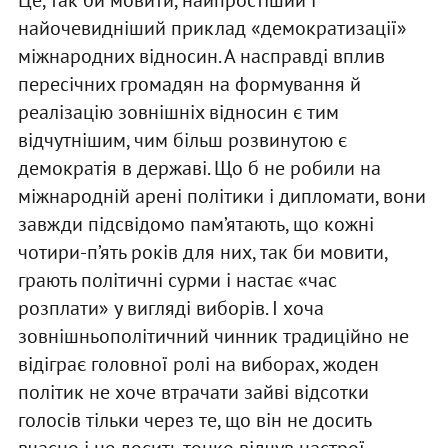
Це, так би мовити, найпростіший і
найочевидніший прик­лад «демократизації»
міжнародних відносин. А насправді вплив
пересічних громадян на формування й
реалізацію зовнішніх відносин є тим
відчутнішим, чим більш розвинутою є
демократія в державі. Що б не робили на
міжнародній арені політики і дипломати, вони
завжди підсвідомо пам’ятають, що кожні
чотири-п’ять років для них, так би мовити,
грають політичні сурми і настає «час
розплати» у вигляді виборів. І хоча
зовнішньополітичний чинник традиційно не
відіграє головної ролі на виборах, жоден
політик не хоче втрачати зайві відсотки
голосів тільки через те, що він не досить