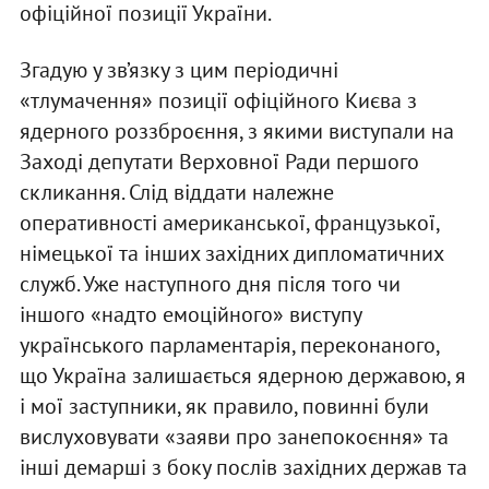
офіційної позиції України.
Згадую у зв’язку з цим періодичні
«тлумачення» позиції офіційного Києва з
ядерного роззброєння, з якими виступали на
Заході депутати Верховної Ради першого
скликання. Слід віддати належне
оперативності американської, французької,
німецької та інших західних дипломатичних
служб. Уже наступного дня після того чи
іншого «надто емоційного» виступу
українського парламентарія, переконаного,
що Україна залишається ядерною державою, я
і мої заступники, як правило, повинні були
вислуховувати «заяви про занепокоєння» та
інші демарші з боку послів західних держав та