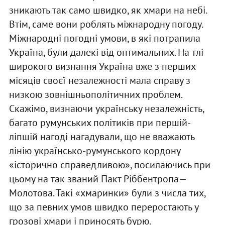
зникають так само швидко, як хмари на небі.
Втім, саме вони роблять міжнародну погоду.
Міжнародні погодні умови, в які потрапила
Україна, були далекі від оптимальних. На тлі
широкого визнання Україна вже з перших
місяців своєї незалежності мала справу з
низкою зов­нішньополітичних проблем.
Скажімо, визнаючи українську незалежність,
багато румунських політиків при першій-
ліпшій нагоді нагадували, що не вважають
лінію українсько-румунського кордону
«історично справедливою», посилаючись при
цьому на так званий Пакт Ріббентропа—
Молотова. Такі «хмаринки» були з числа тих,
що за певних умов швидко переростають у
грозові хмари і приносять бурю.