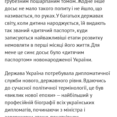
грубезним пошарпаним томом. Жодне інше
досьє не мало такого попиту і не йшло, що
називається, по руках. У багатьох державах
світу, коли дитина народжується, їй видають
так званий «дитячий паспорт», куди
записуються найважливіші етапи розвитку
немовляти в перші місяці його життя. Для
мене це синє досьє було «дитячим
паспортом» новонародженої України.
Держава Україна потребувала дипломатичної
служби нового, державного рівня. Вдаючись
до сучасної політичної термінології, це був
«виклик нової епохи» — найбільший у
професійній біографії всіх українських
дипломатів, починаючи з міністра і