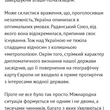
завершуючи аташе-початківцем.
Може скластися враження, що, проголосивши
незалежність, Україна опинилася в
оптимальних умовах. Радянський Союз, від
якого вона відокремилася, припинив своє
існування. Тож над Україною не тяжіла
спадщина відносин з колишньою
«метрополією». Окрім того, стрімкий характер
дипломатичного визнання нашої держави
засвідчив, що її повернення на географічну
карту Європи не входило в пряме протиріччя
з інтересами жодної держави.
Проте не все було так просто. Міжнародна
ситуація фор­мується не одним і не двома, а
тисячами чинників, багато з яких з’являються і