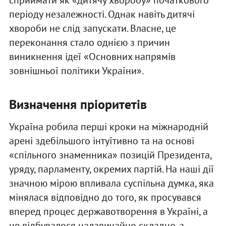
сприймати як «дитячу хворобу» початкового
періоду незалежності. Однак навіть дитячі
хвороби не слід запускати. Власне, це
переконання стало однією з причин
виникнення ідеї «Основних напрямів
зовнішньої політики України».
Визначення пріоритетів
Україна робила перші кроки на міжнародній
арені здебільшого інтуїтивно та на основі
«спільного знаменника» позицій Президента,
уряду, парламенту, окремих партій. На наші дії
значною мірою впливала суспільна думка, яка
мінялася відповідно до того, як просувався
вперед процес державотворення в Україні, а
це відбувалося надзвичайно складно, з