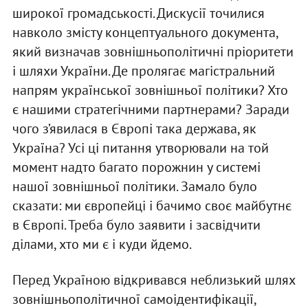
широкої громадськості. Дискусії точилися
навколо змісту концептуального документа,
який визначав зовнішньополітичні пріоритети
і шляхи України. Де пролягає магістральний
напрям української зовнішньої політики? Хто
є нашими стратегічними партнерами? Заради
чого з’явилася в Європі така держава, як
Україна? Усі ці питання утворювали на той
момент надто багато порожнин у системі
нашої зовнішньої політики. Замало було
сказати: ми європейці і бачимо своє майбутнє
в Європі. Треба було заявити і засвідчити
ділами, хто ми є і куди йдемо.
Перед Україною відкривався неблизький шлях
зовнішньополітичної самоідентифікації,