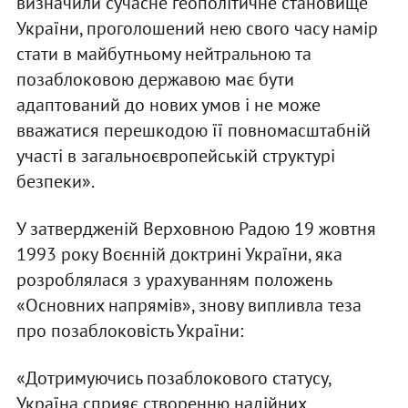
визначили сучасне геополітичне становище
України, проголошений нею свого часу намір
стати в майбутньому нейтральною та
позаблоковою державою має бути
адаптований до нових умов і не може
вважатися перешкодою її повномасштабній
участі в загальноєвропейській структурі
безпеки».
У затвердженій Верховною Радою 19 жовтня
1993 року Воєнній доктрині України, яка
розроблялася з урахуванням положень
«Основних напрямів», знову випливла теза
про позаблоковість України:
«Дотримуючись позаблокового статусу,
Україна сприяє створенню надійних