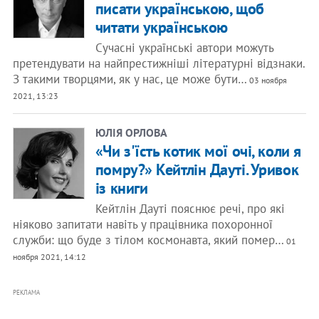
писати українською, щоб
читати українською
Сучасні українські автори можуть
претендувати на найпрестижніші літературні відзнаки.
З такими творцями, як у нас, це може бути…
03 ноября
2021, 13:23
ЮЛІЯ ОРЛОВА
«Чи з'їсть котик мої очі, коли я
помру?» Кейтлін Дауті. Уривок
із книги
Кейтлін Дауті пояснює речі, про які
ніяково запитати навіть у працівника похоронної
служби: що буде з тілом космонавта, який помер…
01
ноября 2021, 14:12
РЕКЛАМА