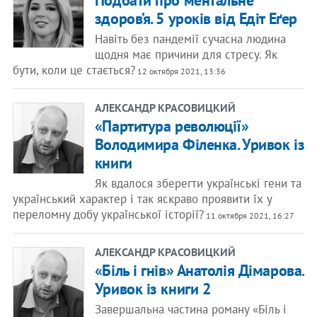
Подбати про ментальне
здоров’я. 5 уроків від Едіт Еґер
Навіть без пандемії сучасна людина
щодня має причини для стресу. Як
бути, коли це стається?
12 октября 2021, 13:36
АЛЕКСАНДР КРАСОВИЦКИЙ
«Партитура революції»
Володимира Філенка. Уривок із
книги
Як вдалося зберегти українські гени та
український характер і так яскраво проявити їх у
переломну добу української історії?
11 октября 2021, 16:27
АЛЕКСАНДР КРАСОВИЦКИЙ
«Біль і гнів» Анатолія Дімарова.
Уривок із книги 2
Завершальна частина роману «Біль і