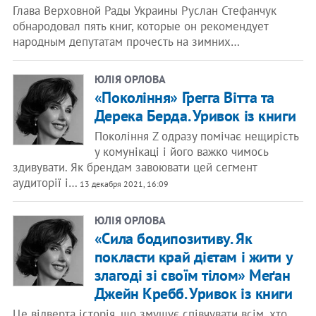
Глава Верховной Рады Украины Руслан Стефанчук
обнародовал пять книг, которые он рекомендует
народным депутатам прочесть на зимних…
ЮЛІЯ ОРЛОВА
«Покоління» Грегга Вітта та
Дерека Берда. Уривок із книги
Покоління Z одразу помічає нещирість
у комунікаці і його важко чимось
здивувати. Як брендам завоювати цей сегмент
аудиторії і…
13 декабря 2021, 16:09
ЮЛІЯ ОРЛОВА
«Сила бодипозитиву. Як
покласти край дієтам і жити у
злагоді зі своїм тілом» Меґан
Джейн Кребб. Уривок із книги
Це відверта історія, що змушує співчувати всім, хто