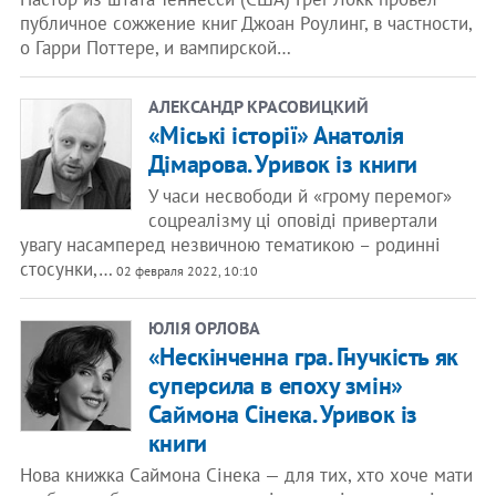
публичное сожжение книг Джоан Роулинг, в частности,
о Гарри Поттере, и вампирской…
АЛЕКСАНДР КРАСОВИЦКИЙ
«Міські історії» Анатолія
Дімарова. Уривок із книги
У часи несвободи й «грому перемог»
соцреалізму ці оповіді привертали
увагу насамперед незвичною тематикою – родинні
стосунки,…
02 февраля 2022, 10:10
ЮЛІЯ ОРЛОВА
«Нескінченна гра. Гнучкість як
суперсила в епоху змін»
Саймона Сінека. Уривок із
книги
Нова книжка Саймона Сінека — для тих, хто хоче мати