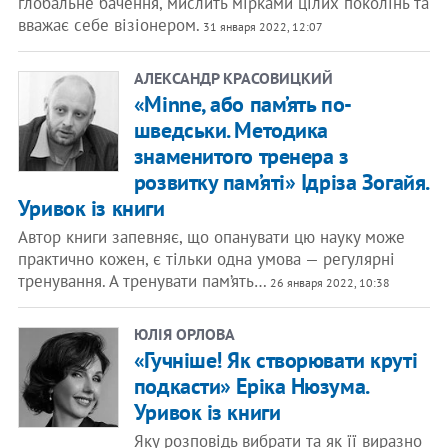
глобальне бачення, мислить мірками цілих поколінь та
вважає себе візіонером.
31 января 2022, 12:07
АЛЕКСАНДР КРАСОВИЦКИЙ
«Minne, або пам’ять по-
шведськи. Методика
знаменитого тренера з
розвитку пам’яті» Ідріза Зогайя.
Уривок із книги
Автор книги запевняє, що опанувати цю науку може
практично кожен, є тільки одна умова — регулярні
тренування. А тренувати пам’ять…
26 января 2022, 10:38
ЮЛІЯ ОРЛОВА
«Гучніше! Як створювати круті
подкасти» Еріка Нюзума.
Уривок із книги
Яку розповідь вибрати та як її виразно