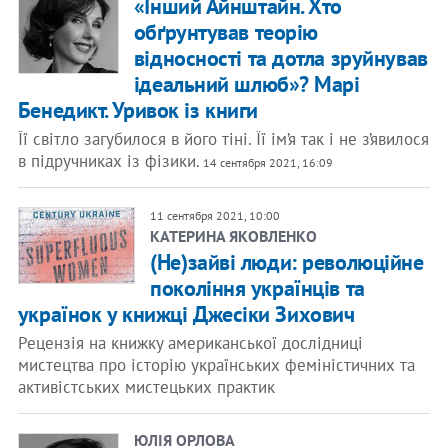
«Інший Айнштайн. Хто
обґрунтував теорію
відносності та дотла зруйнував
ідеальний шлюб»? Марі
Бенедикт. Уривок із книги
Її світло загубилося в його тіні. Її ім’я так і не з’явилося
в підручниках із фізики.
14 сентября 2021, 16:09
11 сентября 2021, 10:00
КАТЕРИНА ЯКОВЛЕНКО
(Не)зайві люди: революційне
покоління українців та
українок у книжці Джесіки Зихович
Рецензія на книжку американської дослідниці
мистецтва про історію українських феміністичних та
активістських мистецьких практик
ЮЛІЯ ОРЛОВА