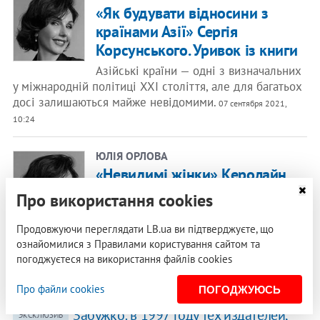
«Як будувати відносини з
країнами Азії» Сергія
Корсунського. Уривок із книги
Азійські країни — одні з визначальних
у міжнародній політиці XXI століття, але для багатьох
досі залишаються майже невідомими.
07 сентября 2021,
10:24
ЮЛІЯ ОРЛОВА
«Невидимі жінки» Керолайн
Кріадо Перес. Уривок із книги
Про використання cookies
Сфери життя, підлаштовані під
чоловічі потреби, некомфортні, ба
Продовжуючи переглядати LB.ua ви підтверджуєте, що
більше — небезпечні для жінок. Але так буде не
ознайомилися з Правилами користування сайтом та
погоджуєтеся на використання файлів cookies
завжди.
31 августа 2021, 11:19
Про файли cookies
ПОГОДЖУЮСЬ
27 августа 2021, 16:11
Забужко: в 1997 году тех издателей,
ЭКСКЛЮЗИВ