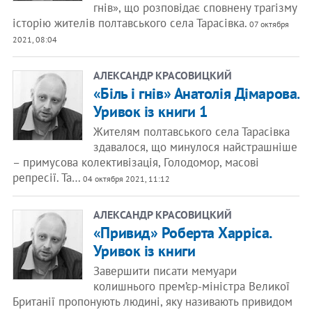
гнів», що розповідає сповнену трагізму
історію жителів полтавського села Тарасівка.
07 октября
2021, 08:04
АЛЕКСАНДР КРАСОВИЦКИЙ
«Біль і гнів» Анатолія Дімарова.
Уривок із книги 1
Жителям полтавського села Тарасівка
здавалося, що минулося найстрашніше
– примусова колективізація, Голодомор, масові
репресії. Та…
04 октября 2021, 11:12
АЛЕКСАНДР КРАСОВИЦКИЙ
«Привид» Роберта Харріса.
Уривок із книги
Завершити писати мемуари
колишнього прем’єр-міністра Великої
Британії пропонують людині, яку називають привидом