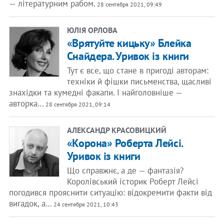
— літературним рабом.
28 сентября 2021, 09:49
ЮЛІЯ ОРЛОВА
«Врятуйте кицьку» Блейка
Снайдера. Уривок із книги
Тут є все, що стане в пригоді авторам:
техніки й фішки письменства, щасливі
знахідки та кумедні факапи. І найголовніше —
авторка…
28 сентября 2021, 09:14
АЛЕКСАНДР КРАСОВИЦКИЙ
«Корона» Роберта Лейсі.
Уривок із книги
Що справжнє, а де — фантазія?
Королівський історик Роберт Лейсі
погодився прояснити ситуацію: відокремити факти від
вигадок, а…
24 сентября 2021, 10:43