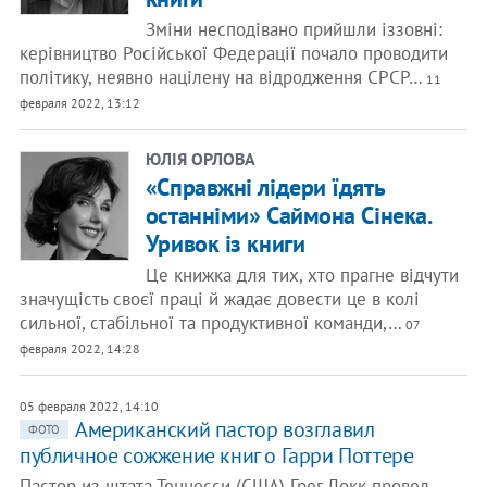
Зміни несподівано прийшли іззовні:
керівництво Російської Федерації почало проводити
політику, неявно націлену на відродження СРСР…
11
февраля 2022, 13:12
ЮЛІЯ ОРЛОВА
«Справжні лідери їдять
останніми» Саймона Сінека.
Уривок із книги
Це книжка для тих, хто прагне відчути
значущість своєї праці й жадає довести це в колі
сильної, стабільної та продуктивної команди,…
07
февраля 2022, 14:28
05 февраля 2022, 14:10
Американский пастор возглавил
ФОТО
публичное сожжение книг о Гарри Поттере
Пастор из штата Теннесси (США) Грег Локк провел