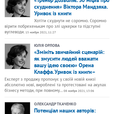
«Тренер дозволяє. 50 мiфiв про
схуднення» Віктора Мандзяка.
Уривок із книги
Хотiти схуднути не соромно. Соромно
вiрити побрехенькам про злi цукерки та пiдступнi
вуглеводи.
15 ноября 2021, 11:27
ЮЛІЯ ОРЛОВА
«Змініть звичайний сценарій:
як змусити людей вважати
вашу ідею своєю» Орена
Клаффа. Уривок із книги–
Експерт з продажу пропонує у своїй новій книзі
абсолютно нові, вироблені та протестовані на акулах
бізнесу методи, при повному…
08 ноября 2021, 13:06
ОЛЕКСАНДР ТКАЧЕНКО
Потенціал наших авторів: