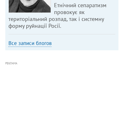
Етнічний сепаратизм
провокує як
територіальний розпад, так і системну
форму руйнації Росії.
Все записи блогов
РЕКЛАМА