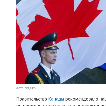
ФОТО: EPA/UPG
Правительство
Канады
рекомендовало на
осторожность при полетах над территорие