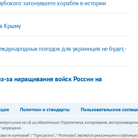
лубокого затонувшего корабля в истории
 в Крыму
дународных поездок для украинцев не будет, -
з-за наращивания войск России на
кция
Политики и стандарты
Пользовательское соглаш
перссылка на LB.ua обязательна! Перепечатка, копирование, воспроизведени
а" запрещено.
вости компаний" / "Пресрелиз" / "Promoted", являются рекламными и публикуют