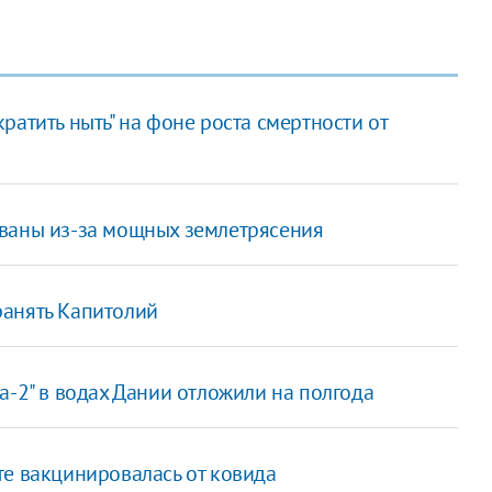
ратить ныть" на фоне роста смертности от
ованы из-за мощных землетрясения
ранять Капитолий
а-2" в водах Дании отложили на полгода
те вакцинировалась от ковида