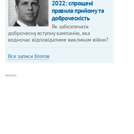
2022: спрощені
правила прийому та
доброчесність
Як забезпечити
доброчесну вступну кампанію, яка
водночас відповідатиме викликам війни?
Все записи блогов
РЕКЛАМА