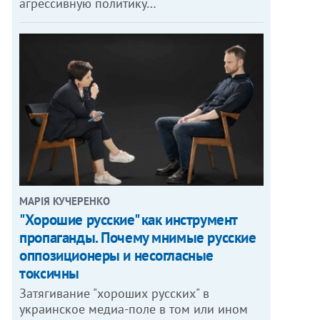
агрессивную политику…
МАРІЯ КУЧЕРЕНКО
"Хорошие русские" как инструмент
пропаганды. Почему мнимые русские
оппозиционеры и несогласные
токсичны
Затягивание "хороших русских" в
украинское медиа-поле в том или ином