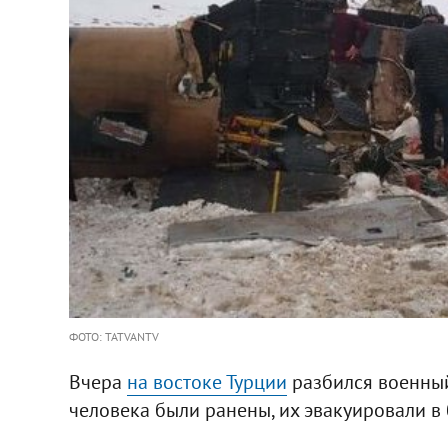
ФОТО: TATVANTV
Вчера
на востоке Турции
разбился военный 
человека были ранены, их эвакуировали в