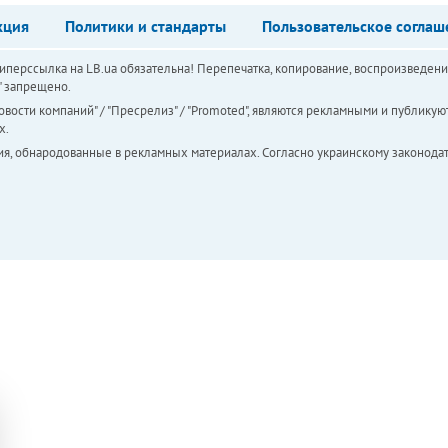
кция
Политики и стандарты
Пользовательское соглаш
перссылка на LB.ua обязательна! Перепечатка, копирование, воспроизведени
а" запрещено.
вости компаний" / "Пресрелиз" / "Promoted", являются рекламными и публикуют
х.
ия, обнародованные в рекламных материалах. Согласно украинскому законодат