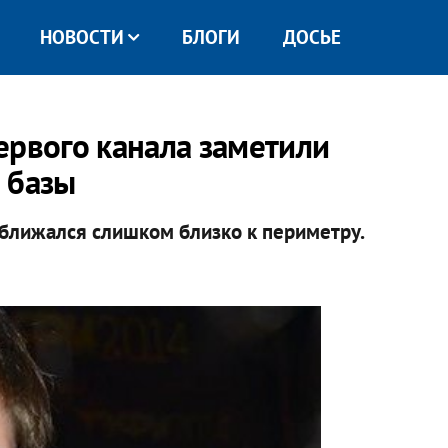
НОВОСТИ
БЛОГИ
ДОСЬЕ
ервого канала заметили
 базы
иближался слишком близко к периметру.