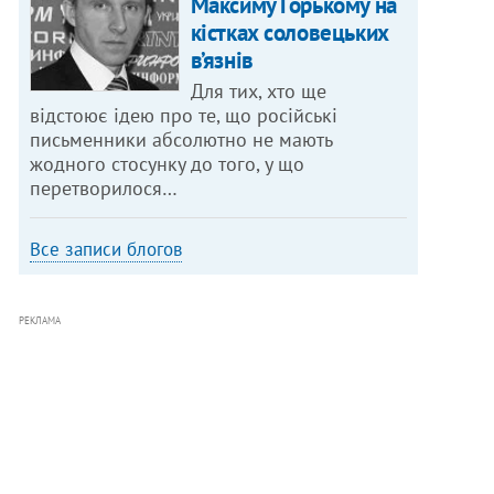
Максиму Горькому на
кістках соловецьких
в’язнів
Для тих, хто ще
відстоює ідею про те, що російські
письменники абсолютно не мають
жодного стосунку до того, у що
перетворилося…
Все записи блогов
РЕКЛАМА