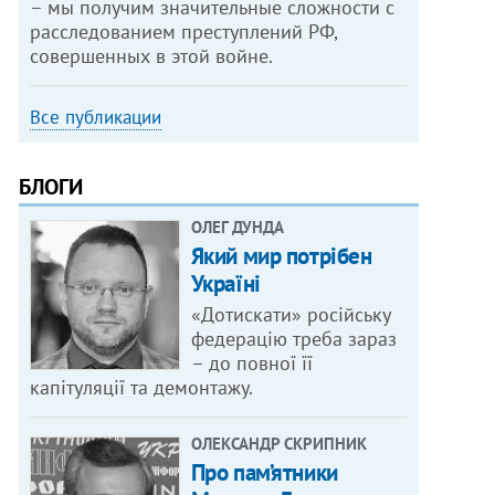
– мы получим значительные сложности с
расследованием преступлений РФ,
совершенных в этой войне.
Все публикации
БЛОГИ
ОЛЕГ ДУНДА
Який мир потрібен
Україні
«Дотискати» російську
федерацію треба зараз
– до повної її
капітуляції та демонтажу.
ОЛЕКСАНДР СКРИПНИК
Про пам’ятники