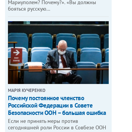
Мариуполем? Почему?». «Вы должны
бояться русскую…
МАРІЯ КУЧЕРЕНКО
​Почему постоянное членство
Российской Федерации в Совете
Безопасности ООН – большая ошибка
Если не принять меры против
сегодняшней роли России в Совбезе ООН