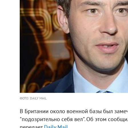
ФОТО: DAILY MAIL
В Британии около военной базы был заме
"подозрительно себя вел". Об этом сообщ
передает
Daily Mail
.