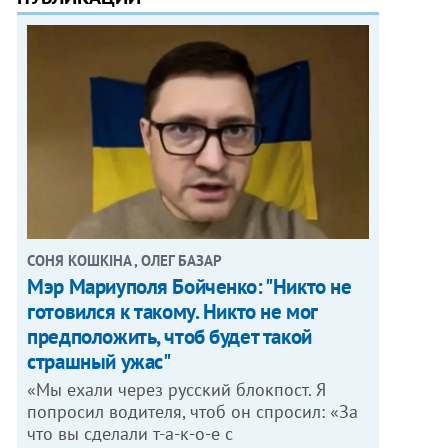
СОНЯ КОШКІНА , ОЛЕГ БАЗАР
Мэр Мариуполя Бойченко: "Никто не
готовился к такому. Никто не мог
предположить, чтоб будет такой
страшный ужас"
«Мы ехали через русский блокпост. Я
попросил водителя, чтоб он спросил: «За
что вы сделали т-а-к-о-е с