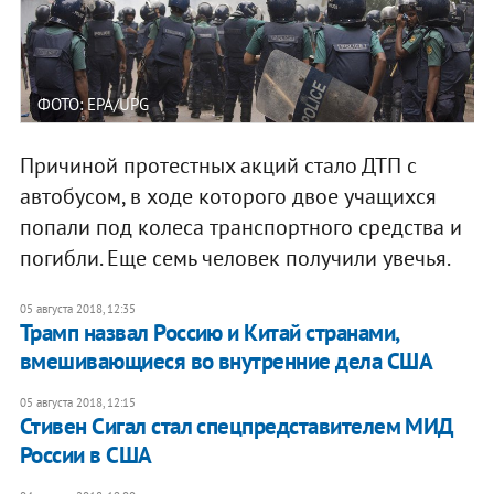
ФОТО: EPA/UPG
Причиной протестных акций стало ДТП с
автобусом, в ходе которого двое учащихся
попали под колеса транспортного средства и
погибли. Еще семь человек получили увечья.
05 августа 2018, 12:35
Трамп назвал Россию и Китай странами,
вмешивающиеся во внутренние дела США
05 августа 2018, 12:15
Стивен Сигал стал спецпредставителем МИД
России в США