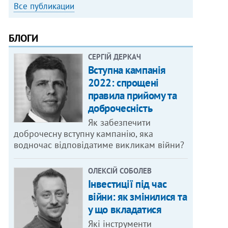
Все публикации
БЛОГИ
СЕРГІЙ ДЕРКАЧ
Вступна кампанія
2022: спрощені
правила прийому та
доброчесність
Як забезпечити
доброчесну вступну кампанію, яка
водночас відповідатиме викликам війни?
ОЛЕКСІЙ СОБОЛЕВ
Інвестиції під час
війни: як змінилися та
у що вкладатися
Які інструменти