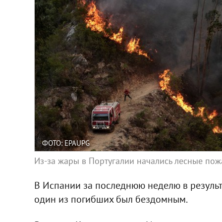
ФОТО: EPAUPG
Из-за жары в Португалии начались лесные по
В Испании за последнюю неделю в результ
один из погибших был бездомным.