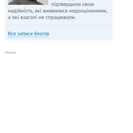
підтвердили свою
надійність, які виявилися недооціненими,
а які взагалі не спрацювали.
Все записи блогов
РЕКЛАМА