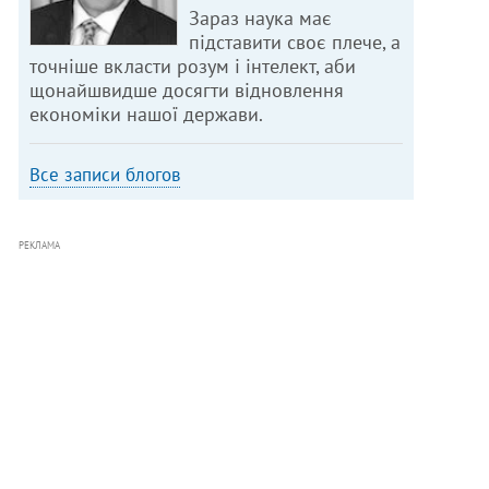
Зараз наука має
підставити своє плече, а
точніше вкласти розум і інтелект, аби
щонайшвидше досягти відновлення
економіки нашої держави.
Все записи блогов
РЕКЛАМА