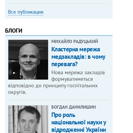
Все публикации
БЛОГИ
МИХАЙЛО РАДУЦЬКИЙ
Кластерна мережа
медзакладів: в чому
перевага?
Нова мережа закладів
формуватиметься
відповідно до принципу госпітальних
округів.
БОГДАН ДАНИЛИШИН
Про роль
національної науки у
відродженні України