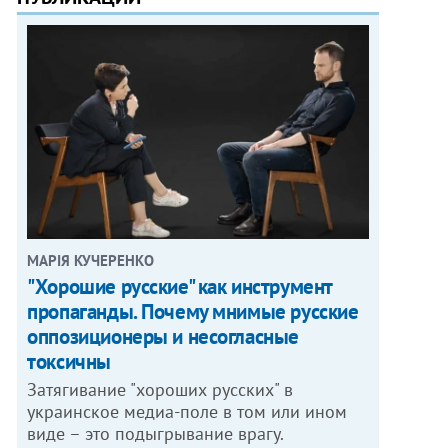
МАРІЯ КУЧЕРЕНКО
"Хорошие русские" как инструмент
пропаганды. Почему мнимые русские
оппозиционеры и несогласные
токсичны
Затягивание "хороших русских" в
украинское медиа-поле в том или ином
виде – это подыгрывание врагу.